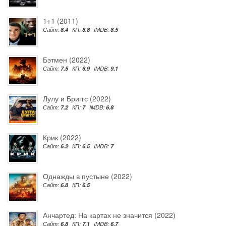
1+1 (2011)
Сайт:
8.4
КП:
8.8
IMDB:
8.5
Бэтмен (2022)
Сайт:
7.5
КП:
6.9
IMDB:
9.1
Лулу и Бриггс (2022)
Сайт:
7.2
КП:
7
IMDB:
6.8
Крик (2022)
Сайт:
6.2
КП:
6.5
IMDB:
7
Однажды в пустыне (2022)
Сайт:
6.8
КП:
6.5
Анчартед: На картах не значится (2022)
Сайт:
6.8
КП:
7.1
IMDB:
6.7