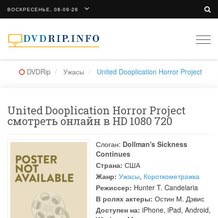
ВОСКРЕСЕНЬЕ, 08-09-26
Togg
navi
DVDRip
Ужасы
United Dooplication Horror Project
United Dooplication Horror Project
смотреть онлайн в HD 1080 720
Слоган:
Dollman's Sickness
Continues
Страна:
США
Жанр:
Ужасы
,
Короткометражка
Режиссер:
Hunter T. Candelaria
В ролях актеры:
Остин М. Дэвис
Доступен на:
iPhone, iPad, Android,