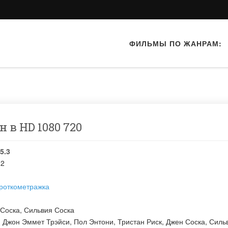
ФИЛЬМЫ ПО ЖАНРАМ:
 в HD 1080 720
5.3
12
роткометражка
 Соска
,
Сильвия Соска
:
Джон Эммет Трэйси
,
Пол Энтони
,
Тристан Риск
,
Джен Соска
,
Силь