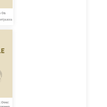
s On
метражка
 Over:
loween