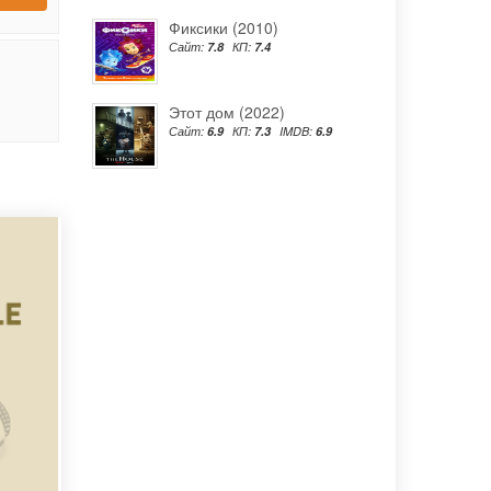
Фиксики (2010)
Сайт:
7.8
КП:
7.4
Этот дом (2022)
Сайт:
6.9
КП:
7.3
IMDB:
6.9