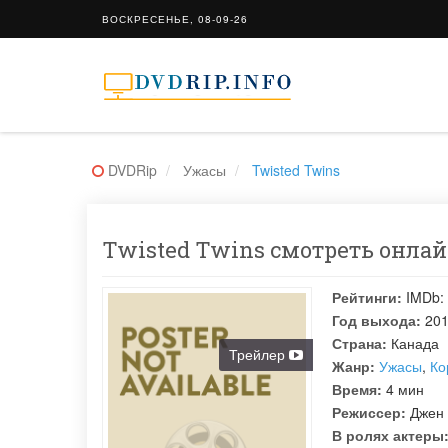
ВОСКРЕСЕНЬЕ, 08-09-26
DVDRip
Ужасы
Twisted Twins
Twisted Twins смотреть онлайн
Рейтинги:
IMDb:
Год выхода:
20
Страна:
Канада
Трейлер
Жанр:
Ужасы
,
Ко
Время:
4 мин
Режиссер:
Джен
В ролях актеры