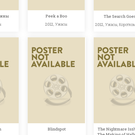
рины
Peek a Boo
The Search Goe
ы
2012,
Ужасы
2012,
Ужасы
,
Коротко
n
The Nightmare Isn't
Blindspot
The Making of Hal