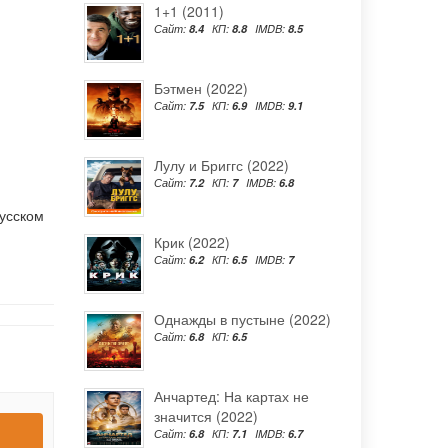
1+1 (2011)
Сайт:
8.4
КП:
8.8
IMDB:
8.5
Бэтмен (2022)
Сайт:
7.5
КП:
6.9
IMDB:
9.1
Лулу и Бриггс (2022)
Сайт:
7.2
КП:
7
IMDB:
6.8
русском
Крик (2022)
Сайт:
6.2
КП:
6.5
IMDB:
7
Однажды в пустыне (2022)
Сайт:
6.8
КП:
6.5
Анчартед: На картах не
значится (2022)
Сайт:
6.8
КП:
7.1
IMDB:
6.7