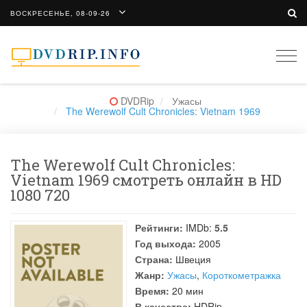
ВОСКРЕСЕНЬЕ, 08-09-26
Togg
navi
DVDRip
Ужасы
The Werewolf Cult Chronicles: Vietnam 1969
The Werewolf Cult Chronicles:
Vietnam 1969 смотреть онлайн в HD
1080 720
Рейтинги:
IMDb:
5.5
Год выхода:
2005
Страна:
Швеция
Жанр:
Ужасы
,
Короткометражка
Время:
20 мин
В качестве:
HDRip