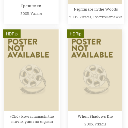
Грешники
Nightmare in the Woods
2005,
Ужасы
2005,
Ужасы
,
Короткометражка
HDRip
HDRip
«Chô» kowai hanashi the
When Shadows Die
movie: yami no eigasai
2005,
Ужасы