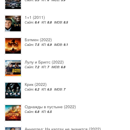
1+1 (2011)
Сайт:
8.4
КП:
8.8
IMDB:
8.5
Бэтмен (2022)
Сайт:
7.5
КП:
6.9
IMDB:
9.1
Лулу и Бриггс (2022)
Сайт:
7.2
КП:
7
IMDB:
6.8
Крик (2022)
Сайт:
6.2
КП:
6.5
IMDB:
7
Однажды в пустыне (2022)
Сайт:
6.8
КП:
6.5
Анчартед: На картах не значится (2022)