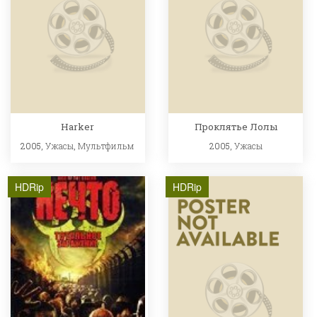
Harker
Проклятье Лолы
2005,
Ужасы
,
Мультфильм
2005,
Ужасы
HDRip
HDRip