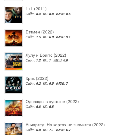
1+1 (2011)
Сайт:
8.4
КП:
8.8
IMDB:
8.5
Бэтмен (2022)
Сайт:
7.5
КП:
6.9
IMDB:
9.1
Лулу и Бриггс (2022)
Сайт:
7.2
КП:
7
IMDB:
6.8
Крик (2022)
Сайт:
6.2
КП:
6.5
IMDB:
7
Однажды в пустыне (2022)
Сайт:
6.8
КП:
6.5
Анчартед: На картах не значится (2022)
Сайт:
6.8
КП:
7.1
IMDB:
6.7