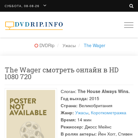
СУББОТА, 08-08-26
Togg
navi
DVDRip
Ужасы
The Wager
The Wager смотреть онлайн в HD
1080 720
Слоган:
The House Always Wins.
Год выхода:
2015
Страна:
Великобритания
Жанр:
Ужасы
,
Короткометражка
Время:
14 мин
Режиссер:
Джосс Мейнс
В ролях актеры:
Йен Хогг
,
Стивен