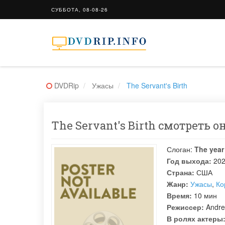
СУББОТА, 08-08-26
DVDRip
Ужасы
The Servant's Birth
The Servant's Birth смотреть о
Слоган:
The year
Год выхода:
20
Страна:
США
Жанр:
Ужасы
,
Ко
Время:
10 мин
Режиссер:
Andre
В ролях актеры