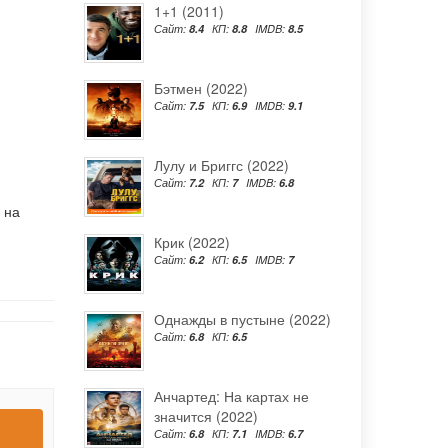
1+1 (2011)
Сайт:
8.4
КП:
8.8
IMDB:
8.5
Бэтмен (2022)
Сайт:
7.5
КП:
6.9
IMDB:
9.1
Лулу и Бриггс (2022)
Сайт:
7.2
КП:
7
IMDB:
6.8
 на
Крик (2022)
Сайт:
6.2
КП:
6.5
IMDB:
7
Однажды в пустыне (2022)
Сайт:
6.8
КП:
6.5
Анчартед: На картах не
значится (2022)
Сайт:
6.8
КП:
7.1
IMDB:
6.7