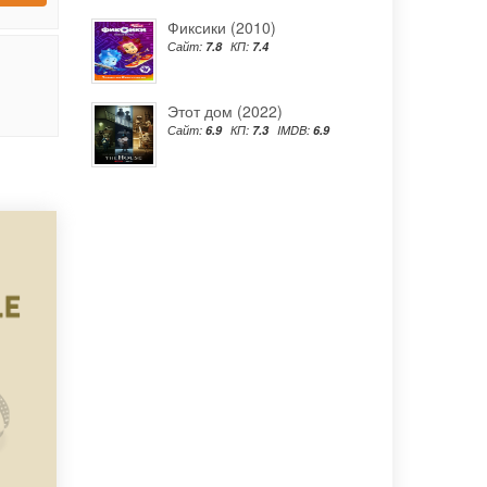
Фиксики (2010)
Сайт:
7.8
КП:
7.4
Этот дом (2022)
Сайт:
6.9
КП:
7.3
IMDB:
6.9