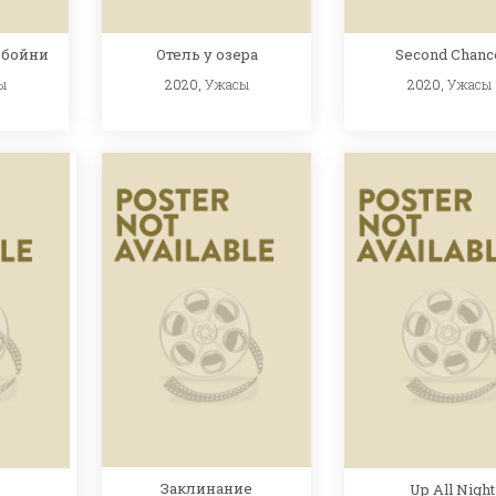
обойни
Отель у озера
Second Chanc
ы
2020,
Ужасы
2020,
Ужасы
Заклинание
Up All Night