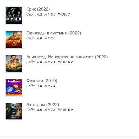
Крик (2022)
Сайт:
6.2
КП:
6.5
IMDB:
7
Однажды в пустыне (2022)
Сайт:
6.8
КП:
6.5
Анчартед: На картах не значится (2022)
Сайт:
6.8
КП:
7.1
IMDB:
6.7
Фиксики (2010)
Сайт:
7.8
КП:
7.4
Этот дом (2022)
Сайт:
6.9
КП:
7.3
IMDB:
6.9