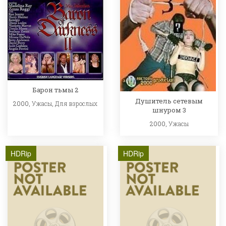
Барон тьмы 2
Душитель сетевым
2000,
Ужасы
,
Для взрослых
шнуром 3
2000,
Ужасы
HDRip
HDRip