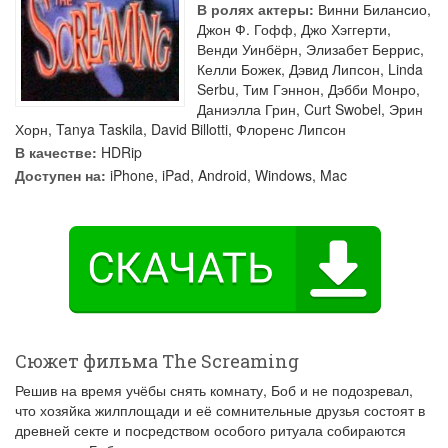
В ролях актеры:
Винни Билансио
,
Джон Ф. Гофф
,
Джо Хэггерти
,
Венди Уинбёрн
,
Элизабет Беррис
,
Келли Божек
,
Дэвид Липсон
,
Linda
Serbu
,
Тим Гэннон
,
Дэбби Монро
,
Даниэлла Грин
,
Curt Swobel
,
Эрин
Хорн
,
Tanya Taskila
,
David Billotti
,
Флоренс Липсон
В качестве:
HDRip
Доступен на:
iPhone, iPad, Android, Windows, Mac
Сюжет фильма The Screaming
Решив на время учёбы снять комнату, Боб и не подозревал,
что хозяйка жилплощади и её сомнительные друзья состоят в
древней секте и посредством особого ритуала собираются