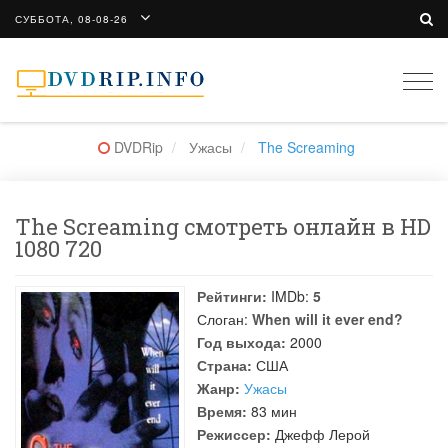
СУББОТА, 08-08-26
Togg
navi
DVDRip
Ужасы
The Screaming
The Screaming смотреть онлайн в HD
1080 720
Рейтинги:
IMDb:
5
Слоган:
When will it ever end?
Год выхода:
2000
Страна:
США
Жанр:
Ужасы
Время:
83 мин
Режиссер:
Джефф Лерой