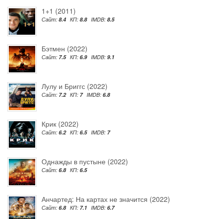
1+1 (2011)
Сайт:
8.4
КП:
8.8
IMDB:
8.5
Бэтмен (2022)
Сайт:
7.5
КП:
6.9
IMDB:
9.1
Лулу и Бриггс (2022)
Сайт:
7.2
КП:
7
IMDB:
6.8
Крик (2022)
Сайт:
6.2
КП:
6.5
IMDB:
7
Однажды в пустыне (2022)
Сайт:
6.8
КП:
6.5
Анчартед: На картах не значится (2022)
Сайт:
6.8
КП:
7.1
IMDB:
6.7