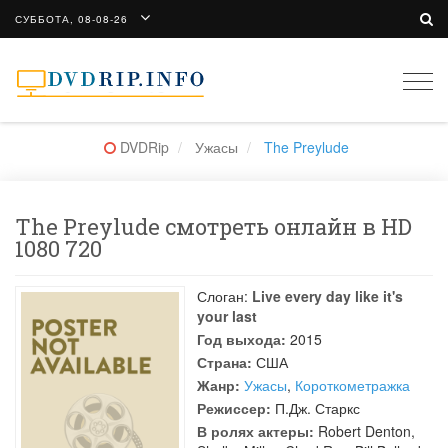
СУББОТА, 08-08-26
Togg
navi
DVDRip
Ужасы
The Preylude
The Preylude смотреть онлайн в HD
1080 720
Слоган:
Live every day like it's
your last
Год выхода:
2015
Страна:
США
Жанр:
Ужасы
,
Короткометражка
Режиссер:
П.Дж. Старкс
В ролях актеры:
Robert Denton
,