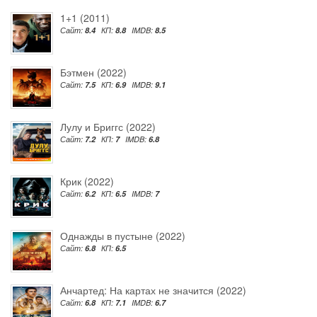
1+1 (2011)
Сайт:
8.4
КП:
8.8
IMDB:
8.5
Бэтмен (2022)
Сайт:
7.5
КП:
6.9
IMDB:
9.1
Лулу и Бриггс (2022)
Сайт:
7.2
КП:
7
IMDB:
6.8
Крик (2022)
Сайт:
6.2
КП:
6.5
IMDB:
7
Однажды в пустыне (2022)
Сайт:
6.8
КП:
6.5
Анчартед: На картах не значится (2022)
Сайт:
6.8
КП:
7.1
IMDB:
6.7