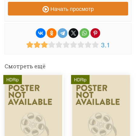
Начать просмотр
3.1
Смотреть ещё
HDRip
HDRip