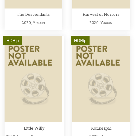
The Descendants
Harvest of Horrors
2020,
Ужасы
2020,
Ужасы
HDRip
HDRip
Little Willy
Кошмары