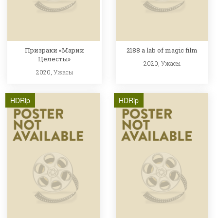
Призраки «Марии
2188 a lab of magic film
Целесты»
2020,
Ужасы
2020,
Ужасы
HDRip
HDRip