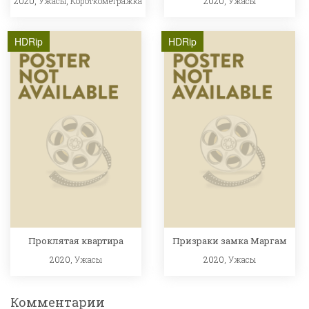
2020,
Ужасы
,
Короткометражка
2020,
Ужасы
HDRip
HDRip
Проклятая квартира
Призраки замка Маргам
2020,
Ужасы
2020,
Ужасы
Комментарии