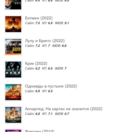
Сайт:
8.4
КП:
8.8
IMDB:
8.5
Бэтмен (2022)
Сайт:
7.5
КП:
6.9
IMDB:
9.1
Лулу и Бриггс (2022)
Сайт:
7.2
КП:
7
IMDB:
6.8
Крик (2022)
Сайт:
6.2
КП:
6.5
IMDB:
7
Однажды в пустыне (2022)
Сайт:
6.8
КП:
6.5
Анчартед: На картах не значится (2022)
Сайт:
6.8
КП:
7.1
IMDB:
6.7
Фиксики (2010)