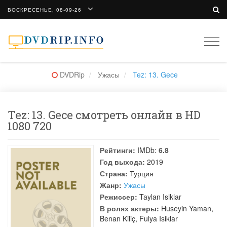
ВОСКРЕСЕНЬЕ, 08-09-26
Togg
navi
DVDRip
Ужасы
Tez: 13. Gece
Tez: 13. Gece смотреть онлайн в HD
1080 720
Рейтинги:
IMDb:
6.8
Год выхода:
2019
Страна:
Турция
Жанр:
Ужасы
Режиссер:
Taylan Isiklar
В ролях актеры:
Huseyin Yaman
,
Benan Kiliç
,
Fulya Isiklar