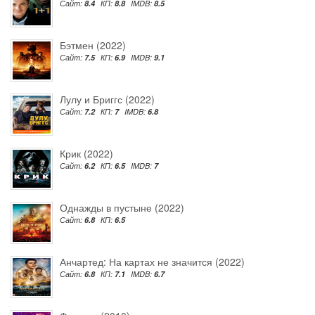
Сайт:
8.4
КП:
8.8
IMDB:
8.5
Бэтмен (2022)
Сайт:
7.5
КП:
6.9
IMDB:
9.1
Лулу и Бриггс (2022)
Сайт:
7.2
КП:
7
IMDB:
6.8
Крик (2022)
Сайт:
6.2
КП:
6.5
IMDB:
7
Однажды в пустыне (2022)
Сайт:
6.8
КП:
6.5
Анчартед: На картах не значится (2022)
Сайт:
6.8
КП:
7.1
IMDB:
6.7