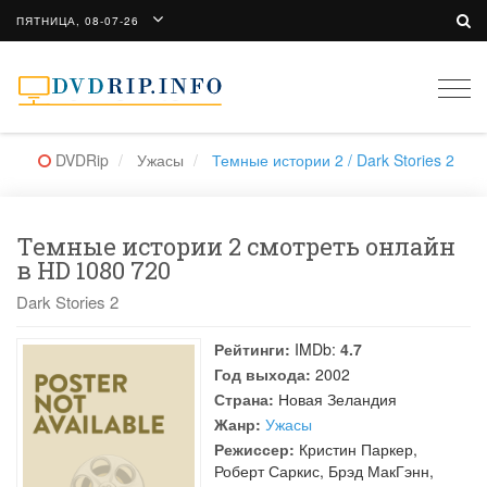
ПЯТНИЦА, 08-07-26
Togg
navi
DVDRip
Ужасы
Темные истории 2 / Dark Stories 2
Темные истории 2 смотреть онлайн
в HD 1080 720
Dark Stories 2
Рейтинги:
IMDb:
4.7
Год выхода:
2002
Страна:
Новая Зеландия
Жанр:
Ужасы
Режиссер:
Кристин Паркер
,
Роберт Саркис
,
Брэд МакГэнн
,