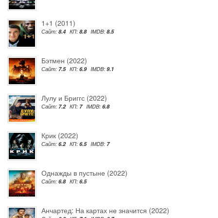
1+1 (2011)
Сайт:
8.4
КП:
8.8
IMDB:
8.5
Бэтмен (2022)
Сайт:
7.5
КП:
6.9
IMDB:
9.1
Лулу и Бриггс (2022)
Сайт:
7.2
КП:
7
IMDB:
6.8
Крик (2022)
Сайт:
6.2
КП:
6.5
IMDB:
7
Однажды в пустыне (2022)
Сайт:
6.8
КП:
6.5
Анчартед: На картах не значится (2022)