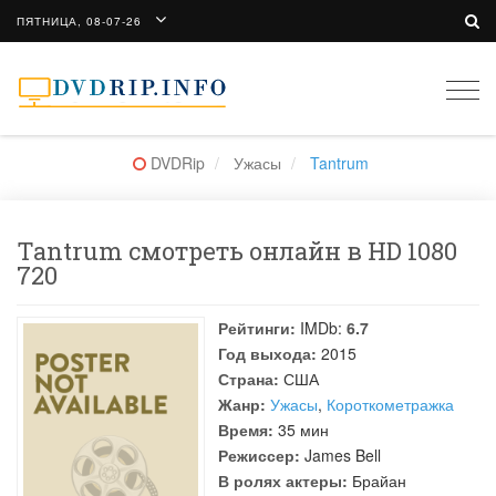
ПЯТНИЦА, 08-07-26
Togg
navi
DVDRip
Ужасы
Tantrum
Tantrum смотреть онлайн в HD 1080
720
Рейтинги:
IMDb:
6.7
Год выхода:
2015
Страна:
США
Жанр:
Ужасы
,
Короткометражка
Время:
35 мин
Режиссер:
James Bell
В ролях актеры:
Брайан