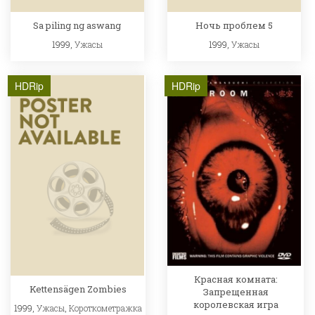
Sa piling ng aswang
Ночь проблем 5
1999,
Ужасы
1999,
Ужасы
HDRip
HDRip
Красная комната:
Kettensägen Zombies
Запрещенная
королевская игра
1999,
Ужасы
,
Короткометражка