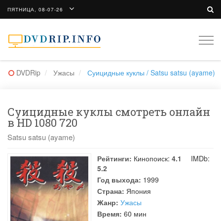
ПЯТНИЦА, 08-07-26
Togg
navi
DVDRip
Ужасы
Суицидные куклы / Satsu satsu (ayame)
Суицидные куклы смотреть онлайн
в HD 1080 720
Satsu satsu (ayame)
Рейтинги:
Кинопоиск:
4.1
IMDb:
5.2
Год выхода:
1999
Страна:
Япония
Жанр:
Ужасы
Время:
60 мин