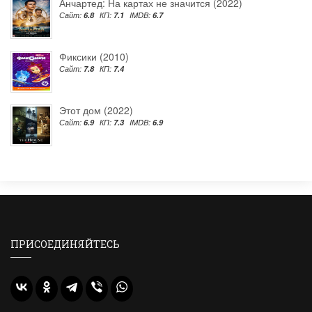
Анчартед: На картах не значится (2022)
Сайт:
6.8
КП:
7.1
IMDB:
6.7
Фиксики (2010)
Сайт:
7.8
КП:
7.4
Этот дом (2022)
Сайт:
6.9
КП:
7.3
IMDB:
6.9
ПРИСОЕДИНЯЙТЕСЬ