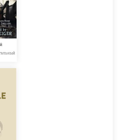
ей
тальный