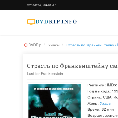
СУББОТА, 08-08-26
DVDRip
Ужасы
Страсть по Франкенштейну / L
Страсть по Франкенштейну смо
Lust for Frankenstein
Рейтинги:
IMDb:
Год выхода:
19
Страна:
США, Ис
Жанр:
Ужасы
Время:
82 мин
Возраст:
зрител