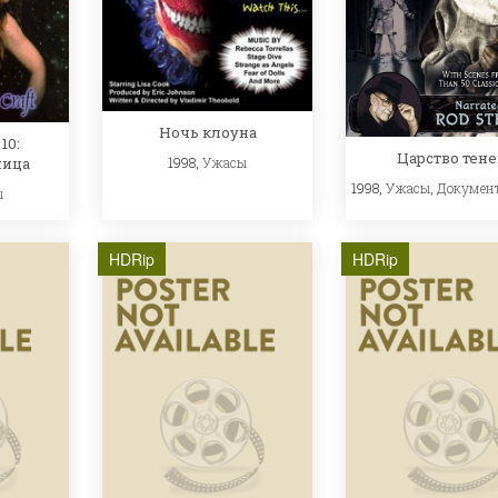
Ночь клоуна
10:
Царство тен
1998,
Ужасы
ница
1998,
Ужасы
,
Докумен
ы
HDRip
HDRip