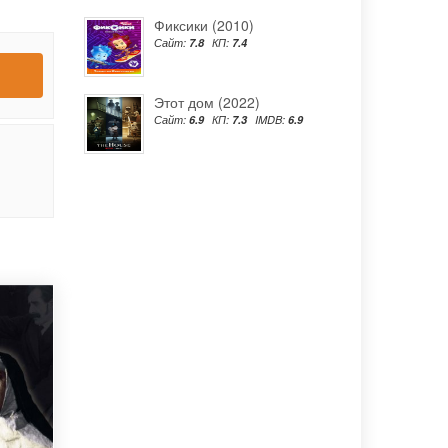
Фиксики (2010)
Сайт:
7.8
КП:
7.4
Этот дом (2022)
Сайт:
6.9
КП:
7.3
IMDB:
6.9