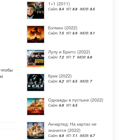
1+1 (2011)
Сайт:
8.4
КП:
8.8
IMDB:
8.5
Бэтмен (2022)
Сайт:
7.5
КП:
6.9
IMDB:
9.1
Лулу и Бриггс (2022)
Сайт:
7.2
КП:
7
IMDB:
6.8
 чтобы
Крик (2022)
во
Сайт:
6.2
КП:
6.5
IMDB:
7
Однажды в пустыне (2022)
Сайт:
6.8
КП:
6.5
Анчартед: На картах не
значится (2022)
Сайт:
6.8
КП:
7.1
IMDB:
6.7