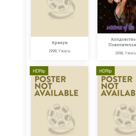
Колдовство 
Крикун
Повелитель
1998,
Ужасы
1998,
Ужас
HDRip
HDRip