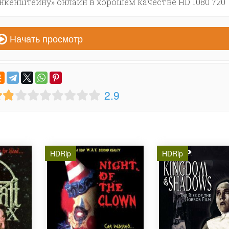
кенштейну» онлайн в хорошем качестве HD 1080 720
Начать просмотр
2.9
HDRip
HDRip