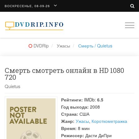
ВОСКРЕСЕНЬЕ, 08-09-26
Togg
navi
DVDRip
Ужасы
Смерть / Quietus
Смерть смотреть онлайн в HD 1080
720
Quietus
Рейтинги:
IMDb:
6.5
Год выхода:
2008
Страна:
США
Жанр:
Ужасы
,
Короткометражка
Время:
8 мин
Режиссер:
Дасти ДиПри