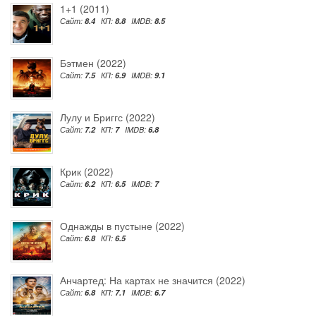
1+1 (2011)
Сайт:
8.4
КП:
8.8
IMDB:
8.5
Бэтмен (2022)
Сайт:
7.5
КП:
6.9
IMDB:
9.1
Лулу и Бриггс (2022)
Сайт:
7.2
КП:
7
IMDB:
6.8
Крик (2022)
Сайт:
6.2
КП:
6.5
IMDB:
7
Однажды в пустыне (2022)
Сайт:
6.8
КП:
6.5
Анчартед: На картах не значится (2022)
Сайт:
6.8
КП:
7.1
IMDB:
6.7