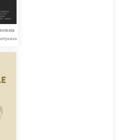
nsomnia
метражка