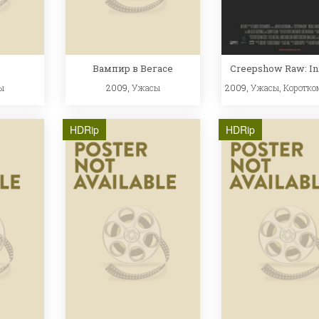
Вампир в Вегасе
Creepshow Raw: I
ы
2009,
Ужасы
2009,
Ужасы
,
Коротко
HDRip
HDRip