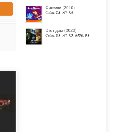
Фиксики (2010)
Сайт:
7.8
КП:
7.4
Этот дом (2022)
Сайт:
6.9
КП:
7.3
IMDB:
6.9