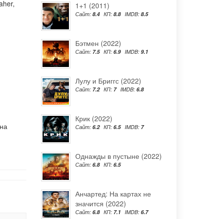
aher
,
1+1 (2011)
Сайт:
8.4
КП:
8.8
IMDB:
8.5
Бэтмен (2022)
Сайт:
7.5
КП:
6.9
IMDB:
9.1
Лулу и Бриггс (2022)
Сайт:
7.2
КП:
7
IMDB:
6.8
Крик (2022)
 на
Сайт:
6.2
КП:
6.5
IMDB:
7
Однажды в пустыне (2022)
Сайт:
6.8
КП:
6.5
Анчартед: На картах не
значится (2022)
Сайт:
6.8
КП:
7.1
IMDB:
6.7