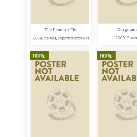
Cin geçidi
The Esseker File
2009,
Ужас
2009,
Ужасы
,
Короткометражка
HDRip
HDRip