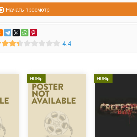
Начать просмотр
4.4
HDRip
HDRip