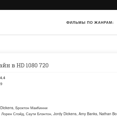
ФИЛЬМЫ ПО ЖАНРАМ:
айн в HD 1080 720
4.4
09
 Dickens
,
Броктон МакКинни
:
Лорен Слэйд
,
Саути Блэнтон
,
Jordy Dickens
,
Amy Banks
,
Nathan Bo