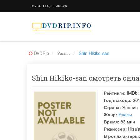
СУББОТА, 08-08-26
DVDRip
Ужасы
Shin Hikiko-san
Shin Hikiko-san смотреть онла
Рейтинги:
IMDb:
Год выхода:
20
Страна:
Япония
Жанр:
Ужасы
Время:
83 мин
Режиссер:
Hisa'
В ролях актеры