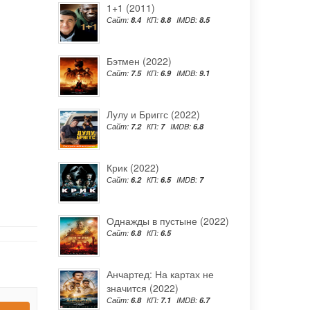
1+1 (2011)
Сайт:
8.4
КП:
8.8
IMDB:
8.5
Бэтмен (2022)
Сайт:
7.5
КП:
6.9
IMDB:
9.1
Лулу и Бриггс (2022)
Сайт:
7.2
КП:
7
IMDB:
6.8
Крик (2022)
Сайт:
6.2
КП:
6.5
IMDB:
7
Однажды в пустыне (2022)
Сайт:
6.8
КП:
6.5
Анчартед: На картах не
значится (2022)
Сайт:
6.8
КП:
7.1
IMDB:
6.7