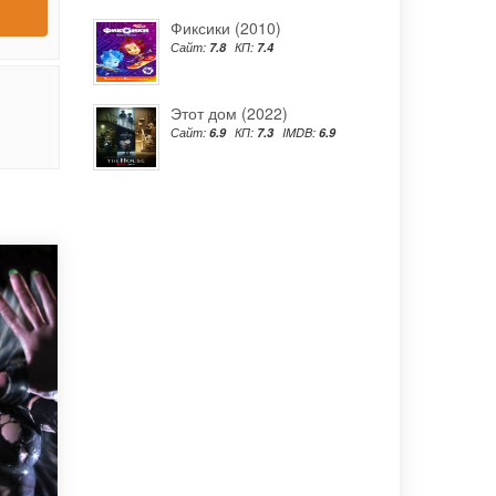
Фиксики (2010)
Сайт:
7.8
КП:
7.4
Этот дом (2022)
Сайт:
6.9
КП:
7.3
IMDB:
6.9