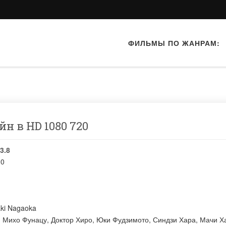
ФИЛЬМЫ ПО ЖАНРАМ:
йн в HD 1080 720
3.8
10
aki Nagaoka
:
Михо Фунацу
,
Доктор Хиро
,
Юки Фудзимото
,
Синдзи Хара
,
Мачи Х