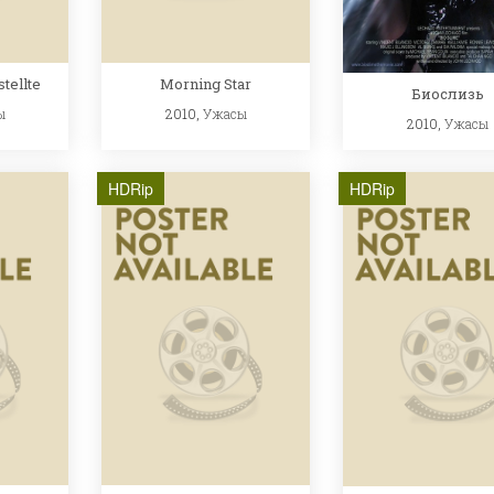
tellte
Morning Star
Биослизь
ы
2010,
Ужасы
2010,
Ужасы
HDRip
HDRip