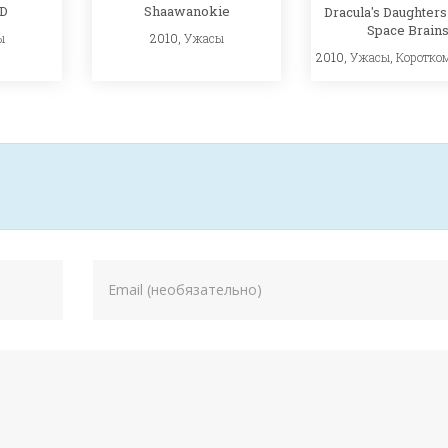
D
Shaawanokie
Dracula's Daughters
Space Brain
ы
2010,
Ужасы
2010,
Ужасы
,
Коротко