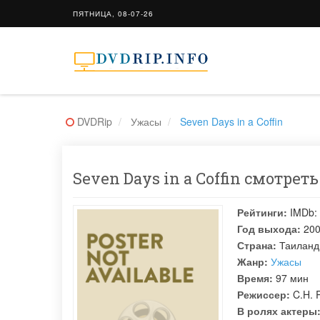
ПЯТНИЦА, 08-07-26
DVDRip
Ужасы
Seven Days in a Coffin
Seven Days in a Coffin смотреть
Рейтинги:
IMDb:
Год выхода:
20
Страна:
Таиланд
Жанр:
Ужасы
Время:
97 мин
Режиссер:
C.H. 
В ролях актеры