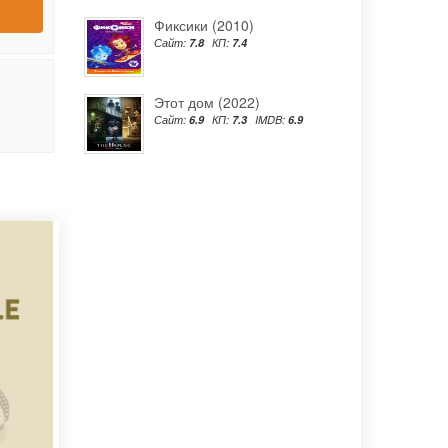
Фиксики (2010)
Сайт:
7.8
КП:
7.4
Этот дом (2022)
Сайт:
6.9
КП:
7.3
IMDB:
6.9