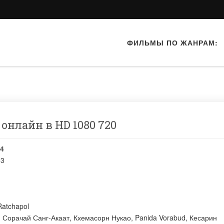
ФИЛЬМЫ ПО ЖАНРАМ:
 онлайн в HD 1080 720
4
03
Ratchapol
:
Сорачай Санг-Акаат
,
Кхемасорн Нукао
,
Panida Vorabud
,
Кесарин