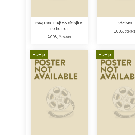
Inagawa Junji no shinjitsu
Vicious
no horror
2003,
Ужас
2003,
Ужасы
HDRip
HDRip