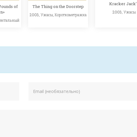
Kracker Jack'
Wounds of
The Thing on the Doorstep
rn»
2003,
Ужасы
2003,
Ужасы
,
Короткометражка
ентальный