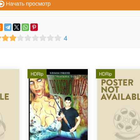
Начать просмотр
4
HDRip
HDRip