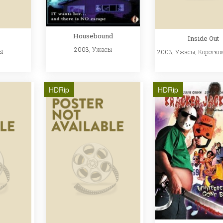
Housebound
Inside Out
2003,
Ужасы
ы
2003,
Ужасы
,
Коротко
HDRip
HDRip