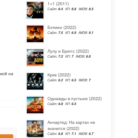
1+1 (2011)
Сайт:
8.4
КП:
8.8
IMDB:
8.5
Бэтмен (2022)
Сайт:
7.5
КП:
6.9
IMDB:
9.1
Лулу и Бриггс (2022)
Сайт:
7.2
КП:
7
IMDB:
6.8
кой на
Крик (2022)
Сайт:
6.2
КП:
6.5
IMDB:
7
Однажды в пустыне (2022)
Сайт:
6.8
КП:
6.5
Анчартед: На картах не
значится (2022)
Сайт:
6.8
КП:
7.1
IMDB:
6.7