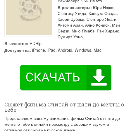
Режиссер:
Юки Ямато
В ролях актеры:
Юри Накаэ
,
Сюнгику Утида
,
Кэнсукэ Овада
,
Каори Цубаки
,
Сюнтаро Янаги
,
Хитоми Араи
,
Аяно Кониси
,
Мэи
Сёдзи
,
Мию Ямабэ
,
Рэи Хирано
,
Сумирэ Уэно
В качестве:
HDRip
Доступен на:
iPhone, iPad, Android, Windows, Mac
Сюжет фильма Считай от пяти до мечты о
тебе
Представляем вашему вниманию фильм Считай от пяти до
мечты о тебе к онлайн просмотру с хорошим звуком и
отличной озвучкой на русском языке.