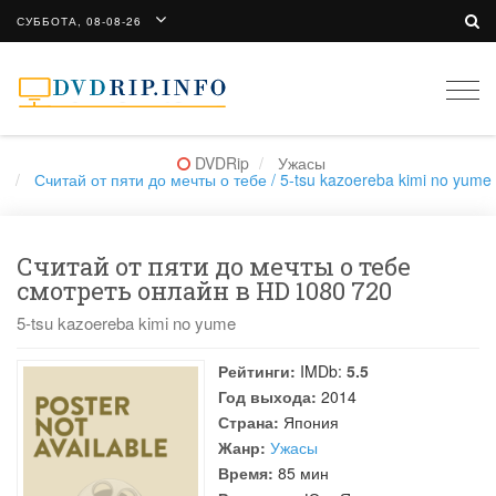
СУББОТА, 08-08-26
Togg
navi
DVDRip
Ужасы
Считай от пяти до мечты о тебе / 5-tsu kazoereba kimi no yume
Считай от пяти до мечты о тебе
смотреть онлайн в HD 1080 720
5-tsu kazoereba kimi no yume
Рейтинги:
IMDb:
5.5
Год выхода:
2014
Страна:
Япония
Жанр:
Ужасы
Время:
85 мин