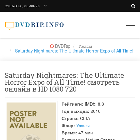
СУББОТА, 08-08-26
Togg
navi
DVDRip
Ужасы
Saturday Nightmares: The Ultimate Horror Expo of All Time!
Saturday Nightmares: The Ultimate
Horror Expo of All Time! смотреть
онлайн в HD 1080 720
Рейтинги:
IMDb:
8.3
Год выхода:
2010
Страна:
США
Жанр:
Ужасы
Время:
47 мин
Режиссер:
Майкл Стевер