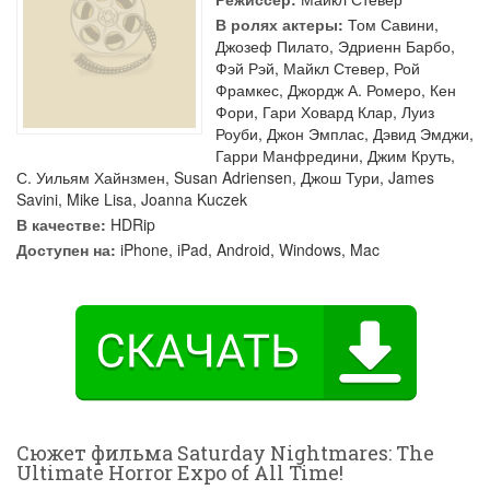
В ролях актеры:
Том Савини
,
Джозеф Пилато
,
Эдриенн Барбо
,
Фэй Рэй
,
Майкл Стевер
,
Рой
Фрамкес
,
Джордж А. Ромеро
,
Кен
Фори
,
Гари Ховард Клар
,
Луиз
Роуби
,
Джон Эмплас
,
Дэвид Эмджи
,
Гарри Манфредини
,
Джим Круть
,
С. Уильям Хайнзмен
,
Susan Adriensen
,
Джош Тури
,
James
Savini
,
Mike Lisa
,
Joanna Kuczek
В качестве:
HDRip
Доступен на:
iPhone, iPad, Android, Windows, Mac
Сюжет фильма Saturday Nightmares: The
Ultimate Horror Expo of All Time!