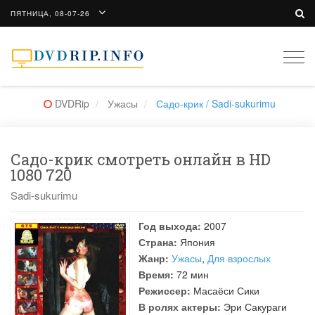
ПЯТНИЦА, 08-07-26
Togg
navi
DVDRip
Ужасы
Садо-крик / Sadi-sukurimu
Садо-крик смотреть онлайн в HD
1080 720
Sadi-sukurimu
Год выхода:
2007
Страна:
Япония
Жанр:
Ужасы
,
Для взрослых
Время:
72 мин
Режиссер:
Масаёси Сики
В ролях актеры:
Эри Сакураги