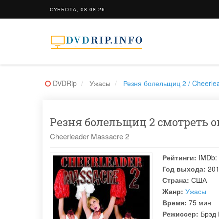
СУББОТА, 08-08-26
DVDRip
Ужасы
Резня болельщиц 2 / Cheerle
Резня болельщиц 2 смотреть он
Cheerleader Massacre 2
Рейтинги:
IMDb:
Год выхода:
20
Страна:
США
Жанр:
Ужасы
Время:
75 мин
Режиссер:
Брэд