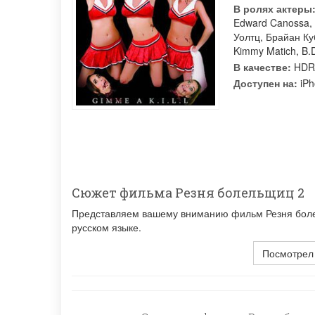
В ролях актеры
Edward Canossa
,
Уолтц
,
Брайан Ку
Kimmy Matich
,
B.
В качестве:
HDR
Доступен на:
iPh
Сюжет фильма Резня болельщиц 2
Представляем вашему вниманию фильм Резня болел
русском языке.
Посмотрел