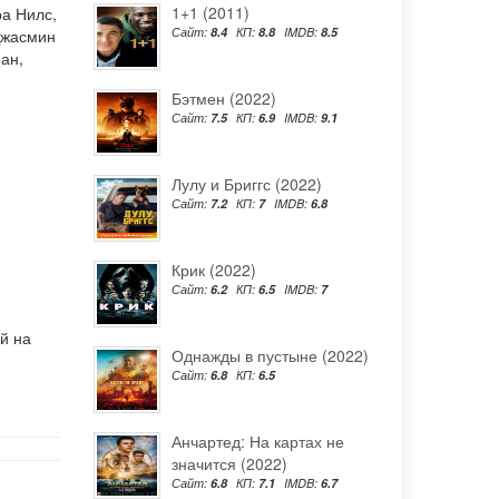
1+1 (2011)
ра Нилс
,
Сайт:
8.4
КП:
8.8
IMDB:
8.5
жасмин
нан
,
Бэтмен (2022)
Сайт:
7.5
КП:
6.9
IMDB:
9.1
Лулу и Бриггс (2022)
Сайт:
7.2
КП:
7
IMDB:
6.8
Крик (2022)
Сайт:
6.2
КП:
6.5
IMDB:
7
й на
Однажды в пустыне (2022)
Сайт:
6.8
КП:
6.5
Анчартед: На картах не
значится (2022)
Сайт:
6.8
КП:
7.1
IMDB:
6.7