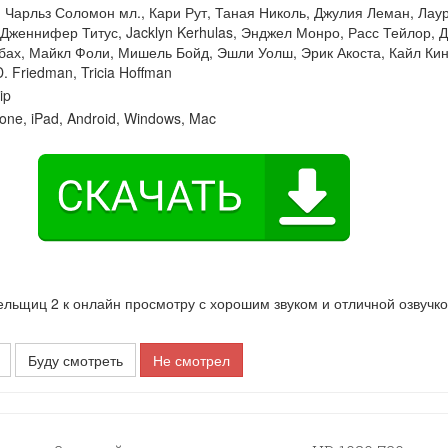
:
Чарльз Соломон мл.
,
Кари Рут
,
Таная Николь
,
Джулия Леман
,
Лау
Дженнифер Титус
,
Jacklyn Kerhulas
,
Энджел Монро
,
Расс Тейлор
,
Д
бах
,
Майкл Фоли
,
Мишель Бойд
,
Эшли Уолш
,
Эрик Акоста
,
Кайл Ки
D. Friedman
,
Tricia Hoffman
ip
one, iPad, Android, Windows, Mac
ьщиц 2 к онлайн просмотру с хорошим звуком и отличной озвучко
Буду смотреть
Не смотрел