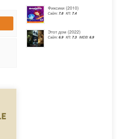
Фиксики (2010)
Сайт:
7.8
КП:
7.4
Этот дом (2022)
Сайт:
6.9
КП:
7.3
IMDB:
6.9