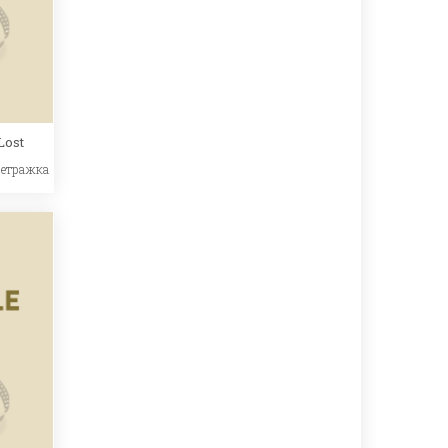
Lost
метражка