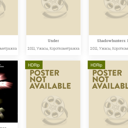
Under
Shadowhunters: 
ометражка
2011,
Ужасы
,
Короткометражка
2011,
Ужасы
,
Коротко
HDRip
HDRip
ance