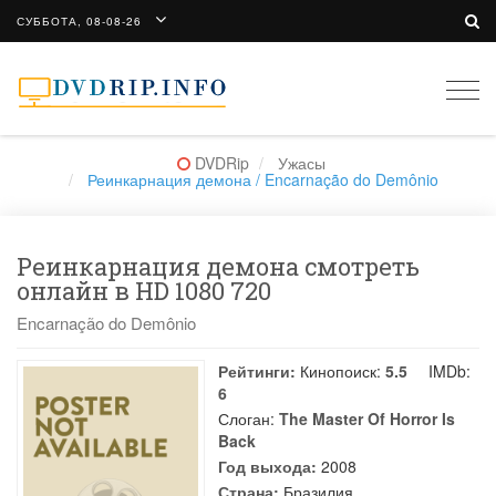
СУББОТА, 08-08-26
Togg
navi
DVDRip
Ужасы
Реинкарнация демона / Encarnação do Demônio
Реинкарнация демона смотреть
онлайн в HD 1080 720
Encarnação do Demônio
Рейтинги:
Кинопоиск:
5.5
IMDb:
6
Слоган:
The Master Of Horror Is
Back
Год выхода:
2008
Страна:
Бразилия