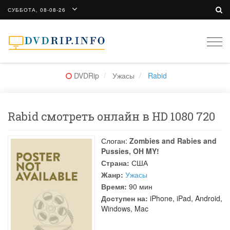
СУББОТА, 08-08-26
Togg
navi
DVDRip
Ужасы
Rabid
Rabid смотреть онлайн в HD 1080 720
Слоган:
Zombies and Rabies and
Pussies, OH MY!
Страна:
США
Жанр:
Ужасы
Время:
90 мин
Доступен на:
iPhone, iPad, Android,
Windows, Mac