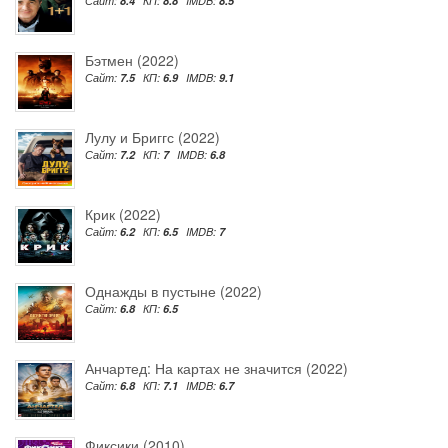
Сайт:
8.4
КП:
8.8
IMDB:
8.5
Бэтмен (2022)
Сайт:
7.5
КП:
6.9
IMDB:
9.1
Лулу и Бриггс (2022)
Сайт:
7.2
КП:
7
IMDB:
6.8
Крик (2022)
Сайт:
6.2
КП:
6.5
IMDB:
7
Однажды в пустыне (2022)
Сайт:
6.8
КП:
6.5
Анчартед: На картах не значится (2022)
Сайт:
6.8
КП:
7.1
IMDB:
6.7
Фиксики (2010)