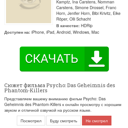
Kamptz
,
Ina Carstens
,
Nomman
Carstens
,
Simone Drossel
,
Franc
Horn
,
Jenifer Horn
,
Bibi Krivitz
,
Eike
Röper
,
Olli Schacht
В качестве:
HDRip
Доступен на:
iPhone, iPad, Android, Windows, Mac
Сюжет фильма Psycho: Das Geheimnis des
Phantom-Killers
Представляем вашему вниманию фильм Psycho: Das
Geheimnis des Phantom-Killers к онлайн просмотру с хорошим
звуком и отличной озвучкой на русском языке.
Посмотрел
Буду смотреть
Не смотрел