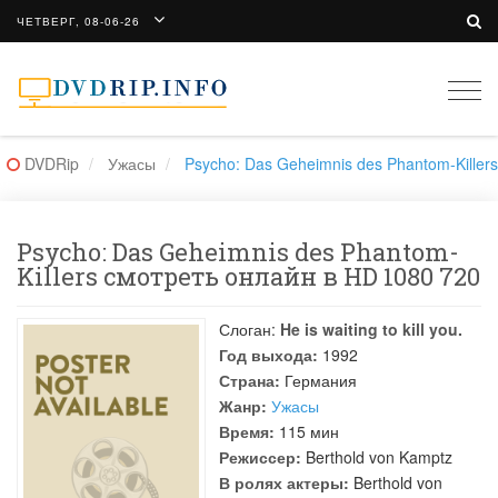
ЧЕТВЕРГ, 08-06-26
Togg
navi
DVDRip
Ужасы
Psycho: Das Geheimnis des Phantom-Killers
Psycho: Das Geheimnis des Phantom-
Killers смотреть онлайн в HD 1080 720
Слоган:
He is waiting to kill you.
Год выхода:
1992
Страна:
Германия
Жанр:
Ужасы
Время:
115 мин
Режиссер:
Berthold von Kamptz
В ролях актеры:
Berthold von