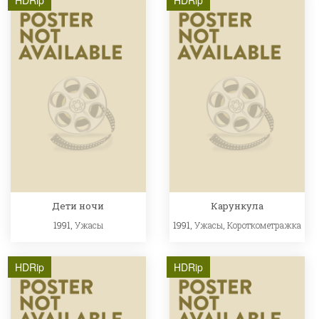
HDRip
HDRip
Дети ночи
Карункула
1991,
Ужасы
1991,
Ужасы
,
Короткометражка
HDRip
HDRip