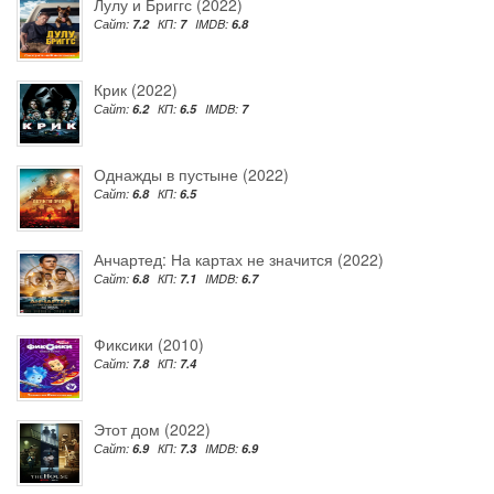
Лулу и Бриггс (2022)
Сайт:
7.2
КП:
7
IMDB:
6.8
Крик (2022)
Сайт:
6.2
КП:
6.5
IMDB:
7
Однажды в пустыне (2022)
Сайт:
6.8
КП:
6.5
Анчартед: На картах не значится (2022)
Сайт:
6.8
КП:
7.1
IMDB:
6.7
Фиксики (2010)
Сайт:
7.8
КП:
7.4
Этот дом (2022)
Сайт:
6.9
КП:
7.3
IMDB:
6.9