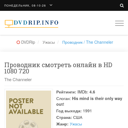
ПОНЕДЕЛЬНИК, 08-10-26
Togg
navi
DVDRip
Ужасы
Проводник / The Channeler
Проводник смотреть онлайн в HD
1080 720
The Channeler
Рейтинги:
IMDb:
4.6
Слоган:
His mind is their only way
out!
Год выхода:
1991
Страна:
США
Жанр:
Ужасы