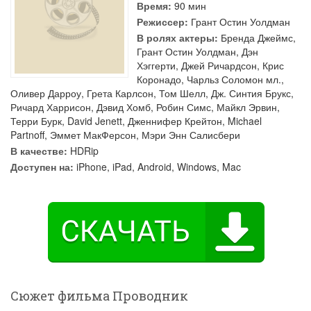
Время:
90 мин
Режиссер:
Грант Остин Уолдман
В ролях актеры:
Бренда Джеймс
,
Грант Остин Уолдман
,
Дэн
Хэггерти
,
Джей Ричардсон
,
Крис
Коронадо
,
Чарльз Соломон мл.
,
Оливер Дарроу
,
Грета Карлсон
,
Том Шелл
,
Дж. Синтия Брукс
,
Ричард Харрисон
,
Дэвид Хомб
,
Робин Симс
,
Майкл Эрвин
,
Терри Бурк
,
David Jenett
,
Дженнифер Крейтон
,
Michael
Partnoff
,
Эммет МакФерсон
,
Мэри Энн Салисбери
В качестве:
HDRip
Доступен на:
iPhone, iPad, Android, Windows, Mac
Сюжет фильма Проводник