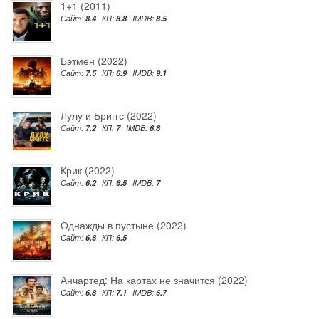
1+1 (2011)
Сайт:
8.4
КП:
8.8
IMDB:
8.5
Бэтмен (2022)
Сайт:
7.5
КП:
6.9
IMDB:
9.1
Лулу и Бриггс (2022)
Сайт:
7.2
КП:
7
IMDB:
6.8
Крик (2022)
Сайт:
6.2
КП:
6.5
IMDB:
7
Однажды в пустыне (2022)
Сайт:
6.8
КП:
6.5
Анчартед: На картах не значится (2022)
Сайт:
6.8
КП:
7.1
IMDB:
6.7