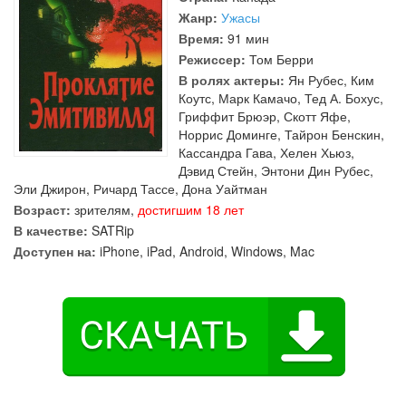
Жанр:
Ужасы
Время:
91 мин
Режиссер:
Том Берри
В ролях актеры:
Ян Рубес
,
Ким
Коутс
,
Марк Камачо
,
Тед А. Бохус
,
Гриффит Брюэр
,
Скотт Яфе
,
Норрис Доминге
,
Тайрон Бенскин
,
Кассандра Гава
,
Хелен Хьюз
,
Дэвид Стейн
,
Энтони Дин Рубес
,
Эли Джирон
,
Ричард Тассе
,
Дона Уайтман
Возраст:
зрителям,
достигшим 18 лет
В качестве:
SATRip
Доступен на:
iPhone, iPad, Android, Windows, Mac