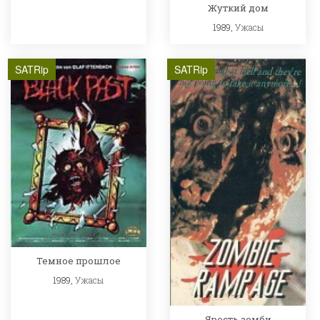
Жуткий дом
1989,
Ужасы
SATRip
SATRip
Темное прошлое
1989,
Ужасы
Ярость зомби