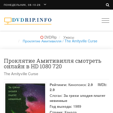
ПОНЕДЕЛЬНИК, 08-10-26
Togg
navi
DVDRip
Ужасы
Проклятие Амитивилля / The Amityville Curse
Проклятие Амитивилля смотреть
онлайн в HD 1080 720
The Amityville Curse
Рейтинги:
Кинопоиск:
2.9
IMDb:
2.9
Слоган:
За грехи злодея платят
невинные
Год выхода:
1989
Страна:
Канада