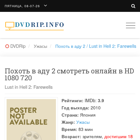
ПЯТНИЦА, 08-07-26
Togg
navi
DVDRip
Ужасы
Похоть в аду 2 / Lust in Hell 2: Farewells
Похоть в аду 2 смотреть онлайн в HD
1080 720
Lust in Hell 2: Farewells
Рейтинги:
IMDb:
3.9
Год выхода:
2010
Страна:
Япония
Жанр:
Ужасы
Время:
83 мин
Возраст:
зрителям,
достигшим 18