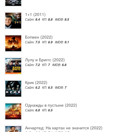
1+1 (2011)
Сайт:
8.4
КП:
8.8
IMDB:
8.5
Бэтмен (2022)
Сайт:
7.5
КП:
6.9
IMDB:
9.1
Лулу и Бриггс (2022)
Сайт:
7.2
КП:
7
IMDB:
6.8
Крик (2022)
Сайт:
6.2
КП:
6.5
IMDB:
7
Однажды в пустыне (2022)
Сайт:
6.8
КП:
6.5
Анчартед: На картах не значится (2022)