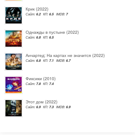
Крик (2022)
Сайт:
6.2
КП:
6.5
IMDB:
7
Однажды в пустыне (2022)
Сайт:
6.8
КП:
6.5
Анчартед: На картах не значится (2022)
Сайт:
6.8
КП:
7.1
IMDB:
6.7
Фиксики (2010)
Сайт:
7.8
КП:
7.4
Этот дом (2022)
Сайт:
6.9
КП:
7.3
IMDB:
6.9