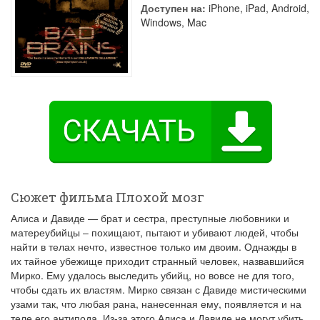
Доступен на:
iPhone, iPad, Android,
Windows, Mac
Сюжет фильма Плохой мозг
Алиса и Давиде — брат и сестра, преступные любовники и
матереубийцы – похищают, пытают и убивают людей, чтобы
найти в телах нечто, известное только им двоим. Однажды в
их тайное убежище приходит странный человек, назвавшийся
Мирко. Ему удалось выследить убийц, но вовсе не для того,
чтобы сдать их властям. Мирко связан с Давиде мистическими
узами так, что любая рана, нанесенная ему, появляется и на
теле его антипода. Из-за этого Алиса и Давиде не могут убить