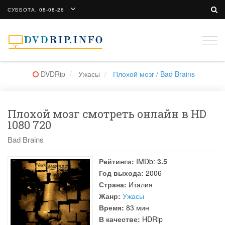
СУББОТА, 08-08-26
Togg
navi
DVDRip
Ужасы
Плохой мозг / Bad Brains
Плохой мозг смотреть онлайн в HD
1080 720
Bad Brains
Рейтинги:
IMDb:
3.5
Год выхода:
2006
Страна:
Италия
Жанр:
Ужасы
Время:
83 мин
В качестве:
HDRip