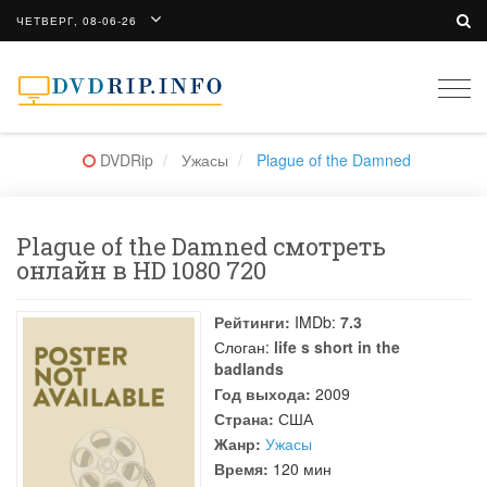
ЧЕТВЕРГ, 08-06-26
Togg
navi
DVDRip
Ужасы
Plague of the Damned
Plague of the Damned смотреть
онлайн в HD 1080 720
Рейтинги:
IMDb:
7.3
Слоган:
life s short in the
badlands
Год выхода:
2009
Страна:
США
Жанр:
Ужасы
Время:
120 мин