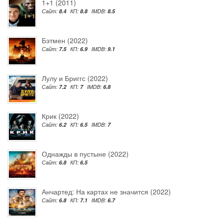
1+1 (2011)
Сайт:
8.4
КП:
8.8
IMDB:
8.5
Бэтмен (2022)
Сайт:
7.5
КП:
6.9
IMDB:
9.1
Лулу и Бриггс (2022)
Сайт:
7.2
КП:
7
IMDB:
6.8
Крик (2022)
Сайт:
6.2
КП:
6.5
IMDB:
7
Однажды в пустыне (2022)
Сайт:
6.8
КП:
6.5
Анчартед: На картах не значится (2022)
Сайт:
6.8
КП:
7.1
IMDB:
6.7