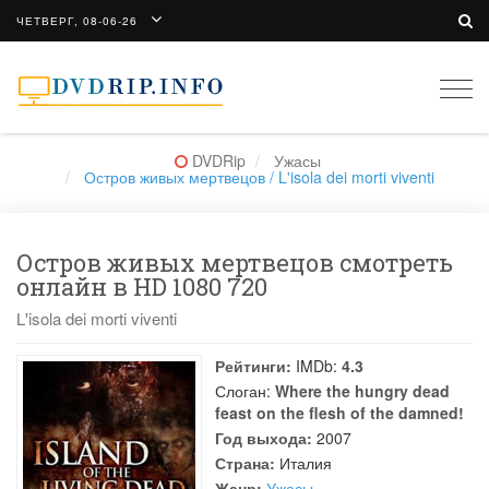
ЧЕТВЕРГ, 08-06-26
Togg
navi
DVDRip
Ужасы
Остров живых мертвецов / L'isola dei morti viventi
Остров живых мертвецов смотреть
онлайн в HD 1080 720
L'isola dei morti viventi
Рейтинги:
IMDb:
4.3
Слоган:
Where the hungry dead
feast on the flesh of the damned!
Год выхода:
2007
Страна:
Италия
Жанр:
Ужасы