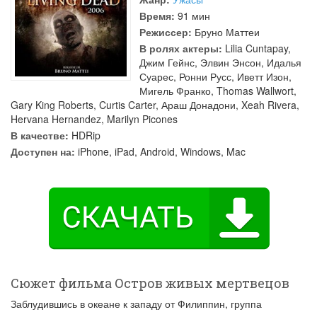
Время:
91 мин
Режиссер:
Бруно Маттеи
В ролях актеры:
Lilia Cuntapay
,
Джим Гейнс
,
Элвин Энсон
,
Идалья
Суарес
,
Ронни Русс
,
Иветт Изон
,
Мигель Франко
,
Thomas Wallwort
,
Gary King Roberts
,
Curtis Carter
,
Араш Донадони
,
Xeah Rivera
,
Hervana Hernandez
,
Marilyn Picones
В качестве:
HDRip
Доступен на:
iPhone, iPad, Android, Windows, Mac
Сюжет фильма Остров живых мертвецов
Заблудившись в океане к западу от Филиппин, группа