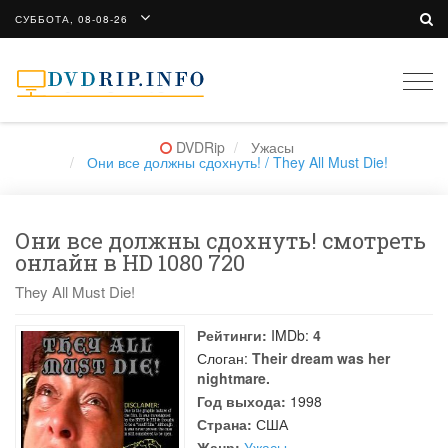
СУББОТА, 08-08-26
Togg
navi
DVDRip
Ужасы
Они все должны сдохнуть! / They All Must Die!
Они все должны сдохнуть! смотреть
онлайн в HD 1080 720
They All Must Die!
Рейтинги:
IMDb:
4
Слоган:
Their dream was her
nightmare.
Год выхода:
1998
Страна:
США
Жанр:
Ужасы