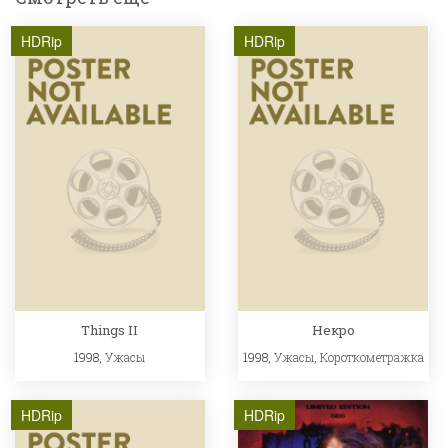
HDRip
HDRip
Things II
Некро
1998,
Ужасы
1998,
Ужасы
,
Короткометражка
HDRip
HDRip