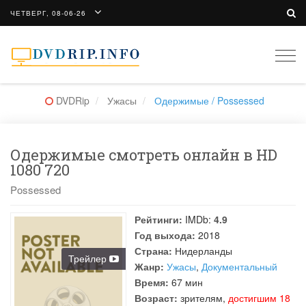
ЧЕТВЕРГ, 08-06-26
Togg
navi
DVDRip
Ужасы
Одержимые / Possessed
Одержимые смотреть онлайн в HD
1080 720
Possessed
Рейтинги:
IMDb:
4.9
Год выхода:
2018
Страна:
Нидерланды
Трейлер
Жанр:
Ужасы
,
Документальный
Время:
67 мин
Возраст:
зрителям,
достигшим 18