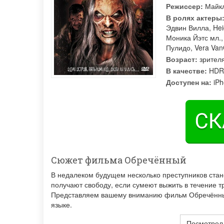
Режиссер:
Майк
В ролях актеры
Эдвин Вилла
,
Hei
Моника Йэтс мл.
Пулидо
,
Vera Va
Возраст:
зрителя
В качестве:
HDR
Доступен на:
iPh
Сюжет фильма Обречённый
В недалеком будущем несколько преступников стан
получают свободу, если сумеют выжить в течение т
Представляем вашему вниманию фильм Обречённый 
языке.
Посмотрел