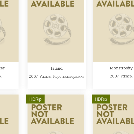
ter
Monstrosity
Island
ы
2007,
Ужасы
2007,
Ужасы
,
Короткометражка
HDRip
HDRip