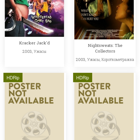
Kracker Jack'd
Nightsweats: The
Collectors
2003,
Ужасы
2003,
Ужасы
,
Короткометражка
HDRip
HDRip