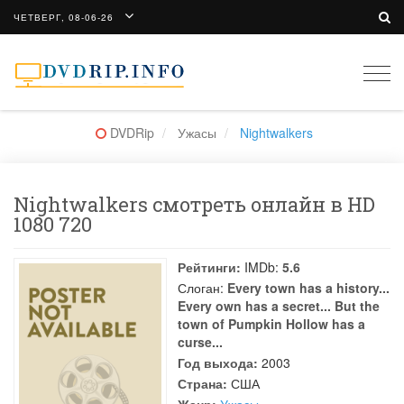
ЧЕТВЕРГ, 08-06-26
Togg
navi
DVDRip
Ужасы
Nightwalkers
Nightwalkers смотреть онлайн в HD
1080 720
Рейтинги:
IMDb:
5.6
Слоган:
Every town has a history...
Every own has a secret... But the
town of Pumpkin Hollow has a
curse...
Год выхода:
2003
Страна:
США