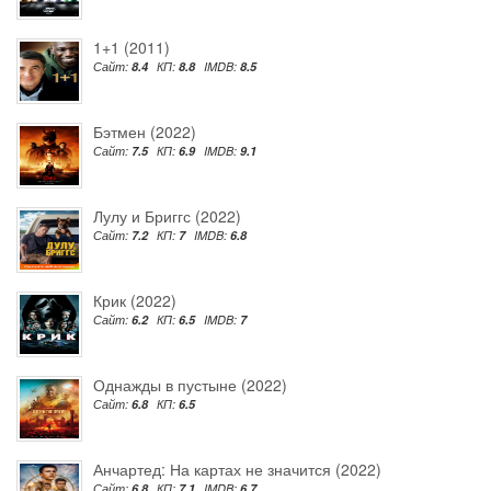
1+1 (2011)
Сайт:
8.4
КП:
8.8
IMDB:
8.5
Бэтмен (2022)
Сайт:
7.5
КП:
6.9
IMDB:
9.1
Лулу и Бриггс (2022)
Сайт:
7.2
КП:
7
IMDB:
6.8
Крик (2022)
Сайт:
6.2
КП:
6.5
IMDB:
7
Однажды в пустыне (2022)
Сайт:
6.8
КП:
6.5
Анчартед: На картах не значится (2022)
Сайт:
6.8
КП:
7.1
IMDB:
6.7