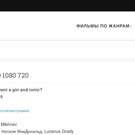
ФИЛЬМЫ ПО ЖАНРАМ:
 1080 720
ant a gin and tonic?
18
роткометражка
i Mikhnev
:
Натали МакДональд
,
Lucanus Grady