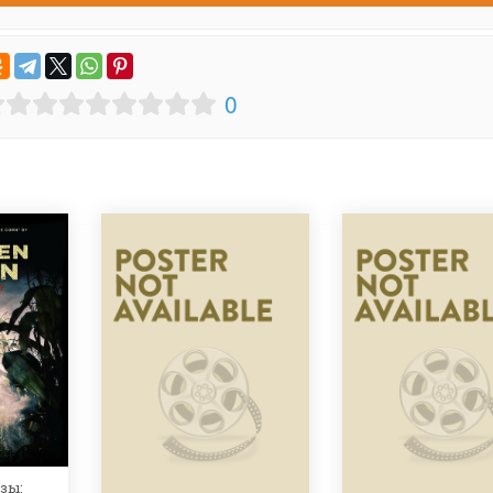
0
зы: