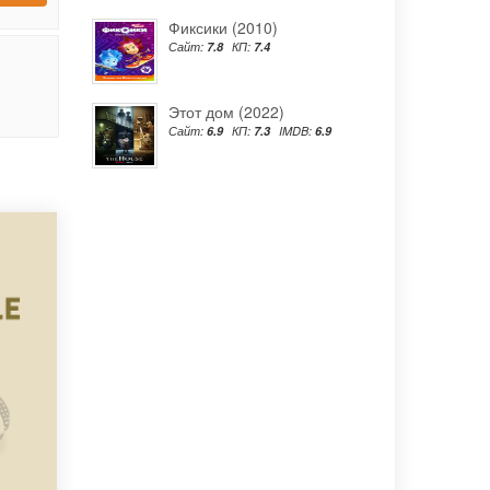
Фиксики (2010)
Сайт:
7.8
КП:
7.4
Этот дом (2022)
Сайт:
6.9
КП:
7.3
IMDB:
6.9