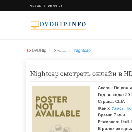
ЧЕТВЕРГ, 08-06-26
DVDRip
Ужасы
Nightcap
Nightcap смотреть онлайн в HD
Слоган:
Do you w
Год выхода:
20
Страна:
США
Жанр:
Ужасы
,
Ко
Время:
7 мин
Режиссер:
Dmitr
В ролях актеры