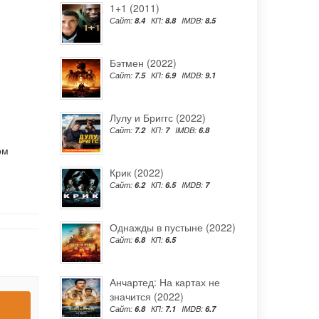
1+1 (2011)
Сайт:
8.4
КП:
8.8
IMDB:
8.5
Бэтмен (2022)
Сайт:
7.5
КП:
6.9
IMDB:
9.1
Лулу и Бриггс (2022)
Сайт:
7.2
КП:
7
IMDB:
6.8
ом
Крик (2022)
Сайт:
6.2
КП:
6.5
IMDB:
7
Однажды в пустыне (2022)
Сайт:
6.8
КП:
6.5
Анчартед: На картах не
значится (2022)
Сайт:
6.8
КП:
7.1
IMDB:
6.7