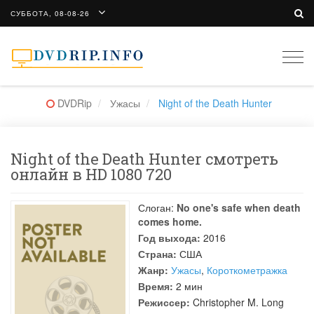
СУББОТА, 08-08-26
Togg
navi
DVDRip
Ужасы
Night of the Death Hunter
Night of the Death Hunter смотреть
онлайн в HD 1080 720
Слоган:
No one's safe when death
comes home.
Год выхода:
2016
Страна:
США
Жанр:
Ужасы
,
Короткометражка
Время:
2 мин
Режиссер:
Christopher M. Long