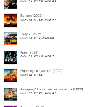
Сайт:
8.4
КП:
8.8
IMDB:
8.5
Бэтмен (2022)
Сайт:
7.5
КП:
6.9
IMDB:
9.1
Лулу и Бриггс (2022)
Сайт:
7.2
КП:
7
IMDB:
6.8
Крик (2022)
Сайт:
6.2
КП:
6.5
IMDB:
7
Однажды в пустыне (2022)
Сайт:
6.8
КП:
6.5
Анчартед: На картах не значится (2022)
Сайт:
6.8
КП:
7.1
IMDB:
6.7