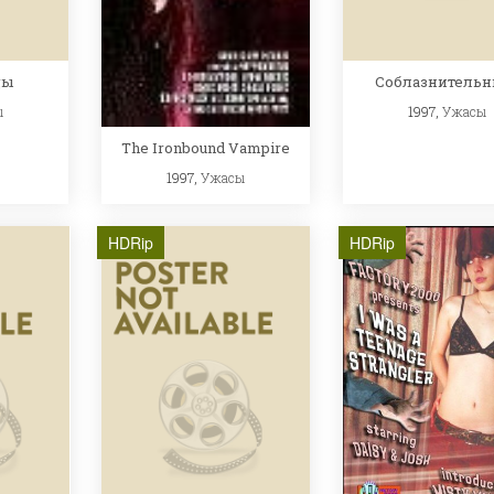
цы
Соблазнительн
ы
1997,
Ужасы
The Ironbound Vampire
1997,
Ужасы
HDRip
HDRip