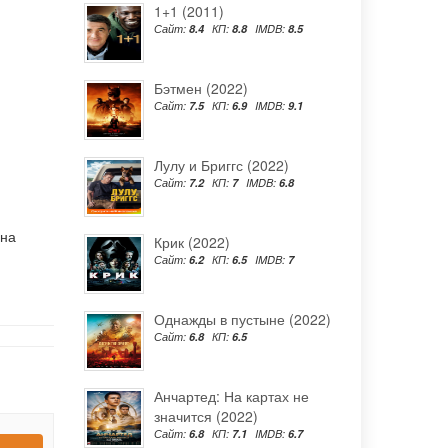
1+1 (2011)
Сайт:
8.4
КП:
8.8
IMDB:
8.5
Бэтмен (2022)
Сайт:
7.5
КП:
6.9
IMDB:
9.1
Лулу и Бриггс (2022)
Сайт:
7.2
КП:
7
IMDB:
6.8
 на
Крик (2022)
Сайт:
6.2
КП:
6.5
IMDB:
7
Однажды в пустыне (2022)
Сайт:
6.8
КП:
6.5
Анчартед: На картах не
значится (2022)
Сайт:
6.8
КП:
7.1
IMDB:
6.7