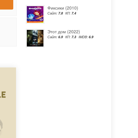
Фиксики (2010)
Сайт:
7.8
КП:
7.4
Этот дом (2022)
Сайт:
6.9
КП:
7.3
IMDB:
6.9