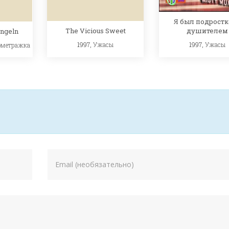
Я был подростк
душителем
The Vicious Sweet
ängeln
1997,
Ужасы
1997,
Ужасы
ометражка