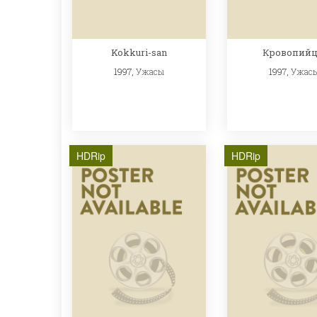
Kokkuri-san
Кровопий
1997,
Ужасы
1997,
Ужас
HDRip
HDRip