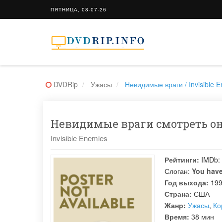
ПЯТНИЦА, 08-07-26
DVDRip
Ужасы
Невидимые враги / Invisible 
Невидимые враги смотреть онл
Invisible Enemies
Рейтинги:
IMDb:
Слоган:
You have
Год выхода:
19
Страна:
США
Жанр:
Ужасы
,
Ко
Время:
38 мин