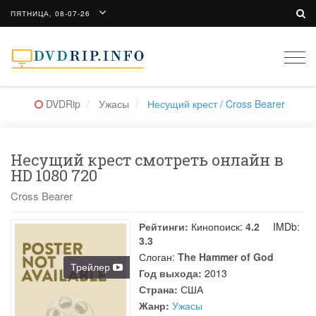
ПЯТНИЦА, 08-07-26
Togg
navi
DVDRip
Ужасы
Несущий крест / Cross Bearer
Несущий крест смотреть онлайн в
HD 1080 720
Cross Bearer
Рейтинги:
Кинопоиск:
4.2
IMDb:
3.3
Слоган:
The Hammer of God
Трейлер
Год выхода:
2013
Страна:
США
Жанр:
Ужасы