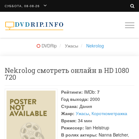
СУББОТА, 08-08-26
Togg
navi
DVDRip
Ужасы
Nekrolog
Nekrolog смотреть онлайн в HD 1080
720
Рейтинги:
IMDb:
7
Год выхода:
2000
Страна:
Дания
Жанр:
Ужасы
,
Короткометражка
Время:
34 мин
Режиссер:
Ian Helstrup
В ролях актеры:
Nanna Bøtcher
,