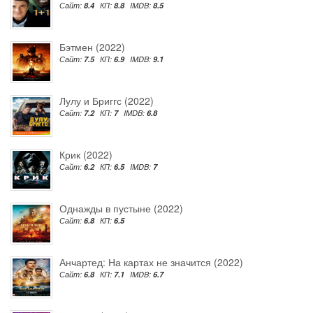
Сайт:
8.4
КП:
8.8
IMDB:
8.5
Бэтмен (2022)
Сайт:
7.5
КП:
6.9
IMDB:
9.1
Лулу и Бриггс (2022)
Сайт:
7.2
КП:
7
IMDB:
6.8
Крик (2022)
Сайт:
6.2
КП:
6.5
IMDB:
7
Однажды в пустыне (2022)
Сайт:
6.8
КП:
6.5
Анчартед: На картах не значится (2022)
Сайт:
6.8
КП:
7.1
IMDB:
6.7