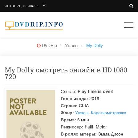
ЧЕТВЕРГ, 08-06-26
Togg
navi
DVDRip
Ужасы
My Dolly
My Dolly смотреть онлайн в HD 1080
720
Слоган:
Play time is over!
Год выхода:
2016
Страна:
США
Жанр:
Ужасы
,
Короткометражка
Время:
6 мин
Режиссер:
Faith Meier
В ролях актеры:
Эмма Дисон