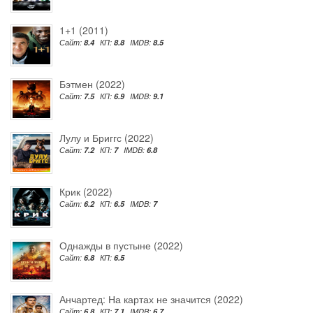
1+1 (2011)
Сайт:
8.4
КП:
8.8
IMDB:
8.5
Бэтмен (2022)
Сайт:
7.5
КП:
6.9
IMDB:
9.1
Лулу и Бриггс (2022)
Сайт:
7.2
КП:
7
IMDB:
6.8
Крик (2022)
Сайт:
6.2
КП:
6.5
IMDB:
7
Однажды в пустыне (2022)
Сайт:
6.8
КП:
6.5
Анчартед: На картах не значится (2022)
Сайт:
6.8
КП:
7.1
IMDB:
6.7