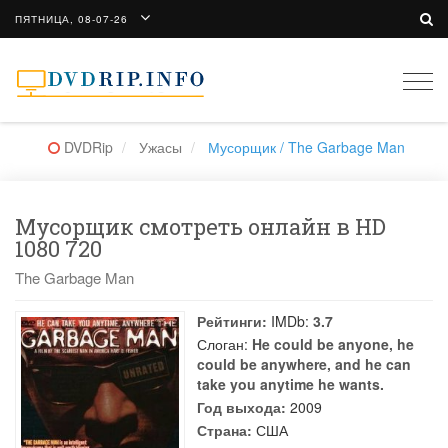
ПЯТНИЦА, 08-07-26
Togg
navi
DVDRip
Ужасы
Мусорщик / The Garbage Man
Мусорщик смотреть онлайн в HD
1080 720
The Garbage Man
Рейтинги:
IMDb:
3.7
Слоган:
He could be anyone, he
could be anywhere, and he can
take you anytime he wants.
Год выхода:
2009
Страна:
США