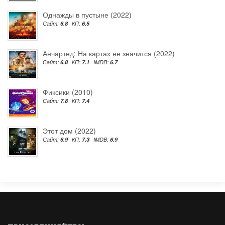
Однажды в пустыне (2022)
Сайт:
6.8
КП:
6.5
Анчартед: На картах не значится (2022)
Сайт:
6.8
КП:
7.1
IMDB:
6.7
Фиксики (2010)
Сайт:
7.8
КП:
7.4
Этот дом (2022)
Сайт:
6.9
КП:
7.3
IMDB:
6.9