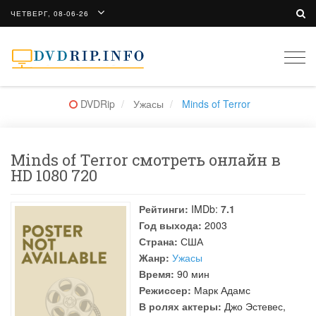
ЧЕТВЕРГ, 08-06-26
Togg
navi
DVDRip
Ужасы
Minds of Terror
Minds of Terror смотреть онлайн в
HD 1080 720
Рейтинги:
IMDb:
7.1
Год выхода:
2003
Страна:
США
Жанр:
Ужасы
Время:
90 мин
Режиссер:
Марк Адамс
В ролях актеры:
Джо Эстевес
,