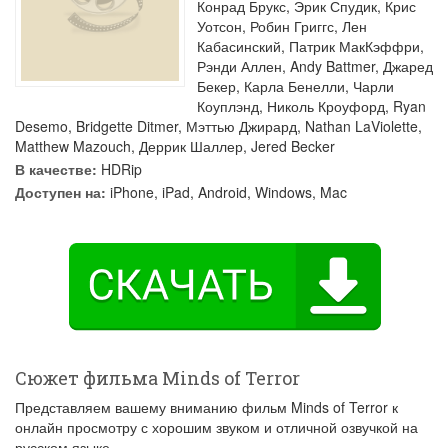
Конрад Брукс
,
Эрик Спудик
,
Крис
Уотсон
,
Робин Григгс
,
Лен
Кабасинский
,
Патрик МакКэффри
,
Рэнди Аллен
,
Andy Battmer
,
Джаред
Бекер
,
Карла Бенелли
,
Чарли
Коуплэнд
,
Николь Кроуфорд
,
Ryan
Desemo
,
Bridgette Ditmer
,
Мэттью Джирард
,
Nathan LaViolette
,
Matthew Mazouch
,
Деррик Шаллер
,
Jered Becker
В качестве:
HDRip
Доступен на:
iPhone, iPad, Android, Windows, Mac
Сюжет фильма Minds of Terror
Представляем вашему вниманию фильм Minds of Terror к
онлайн просмотру с хорошим звуком и отличной озвучкой на
русском языке.