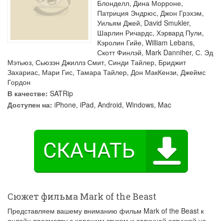
Блонделл
,
Дина Морроне
,
Патриция Эндрюс
,
Джон Грэхэм
,
Уильям Джей
,
David Smukler
,
Шарлин Ричардс
,
Хэрвард Пули
,
Кэролин Гийе
,
William Lebans
,
Скотт Финлэй
,
Mark Danniher
,
С. Эд
Мэтьюз
,
Сьюзэн Джиллз Смит
,
Синди Тайлер
,
Бриджит
Захариас
,
Мари Гис
,
Тамара Тайлер
,
Дон МакКензи
,
Джеймс
Гордон
В качестве:
SATRip
Доступен на:
iPhone, iPad, Android, Windows, Mac
Сюжет фильма Mark of the Beast
Представляем вашему вниманию фильм Mark of the Beast к
онлайн просмотру с хорошим звуком и отличной озвучкой на