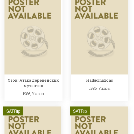
Озон! Атака деревенских
Hallucinations
мутантов
1986,
Ужасы
1986,
Ужасы
SATRip
SATRip