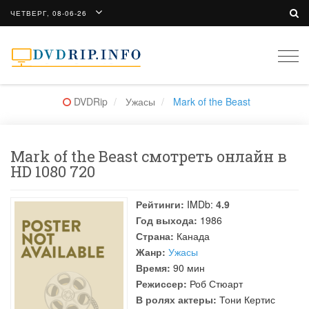
ЧЕТВЕРГ, 08-06-26
Togg
navi
DVDRip
Ужасы
Mark of the Beast
Mark of the Beast смотреть онлайн в
HD 1080 720
Рейтинги:
IMDb:
4.9
Год выхода:
1986
Страна:
Канада
Жанр:
Ужасы
Время:
90 мин
Режиссер:
Роб Стюарт
В ролях актеры:
Тони Кертис