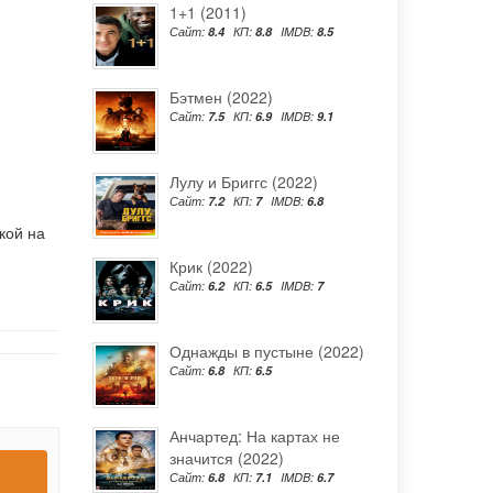
1+1 (2011)
Сайт:
8.4
КП:
8.8
IMDB:
8.5
Бэтмен (2022)
Сайт:
7.5
КП:
6.9
IMDB:
9.1
Лулу и Бриггс (2022)
Сайт:
7.2
КП:
7
IMDB:
6.8
кой на
Крик (2022)
Сайт:
6.2
КП:
6.5
IMDB:
7
Однажды в пустыне (2022)
Сайт:
6.8
КП:
6.5
Анчартед: На картах не
значится (2022)
Сайт:
6.8
КП:
7.1
IMDB:
6.7