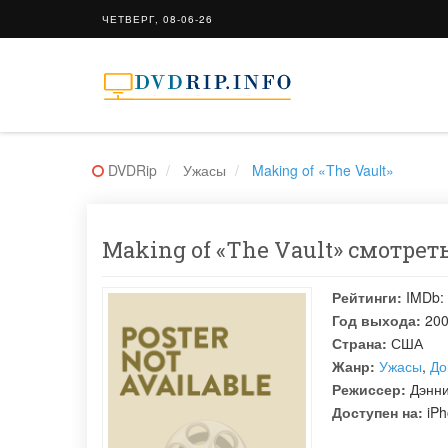
ЧЕТВЕРГ, 08-06-26
DVDRip
Ужасы
Making of «The Vault»
Making of «The Vault» смотреть
Рейтинги:
IMDb:
Год выхода:
20
Страна:
США
Жанр:
Ужасы
,
До
Режиссер:
Дэнн
Доступен на:
iPh