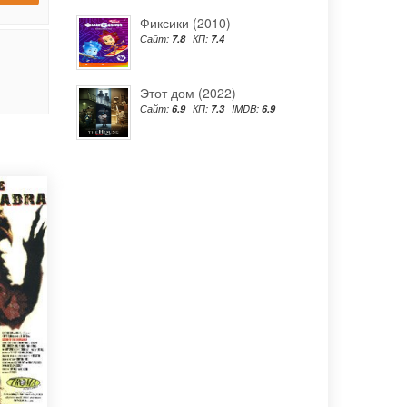
Фиксики (2010)
Сайт:
7.8
КП:
7.4
Этот дом (2022)
Сайт:
6.9
КП:
7.3
IMDB:
6.9