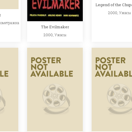
Legend of the Chup
2000,
Ужасы
g
кометражка
The Evilmaker
2000,
Ужасы