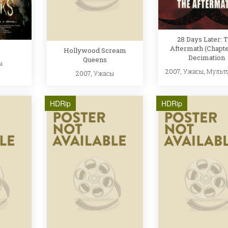
28 Days Later: 
Aftermath (Chapter
Hollywood Scream
Decimation
Queens
ы
2007,
Ужасы
,
Мульт
2007,
Ужасы
HDRip
HDRip