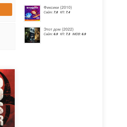
Фиксики (2010)
Сайт:
7.8
КП:
7.4
Этот дом (2022)
Сайт:
6.9
КП:
7.3
IMDB:
6.9