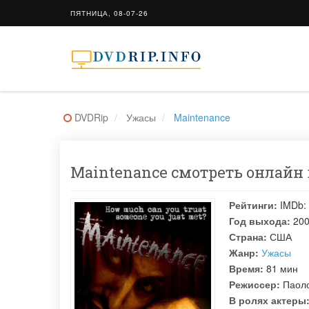
ПЯТНИЦА, 08-07-26
DVDRip
Ужасы
Maintenance
Maintenance смотреть онлайн в
Рейтинги:
IMDb:
Год выхода:
20
Страна:
США
Жанр:
Ужасы
Время:
81 мин
Режиссер:
Паол
В ролях актеры