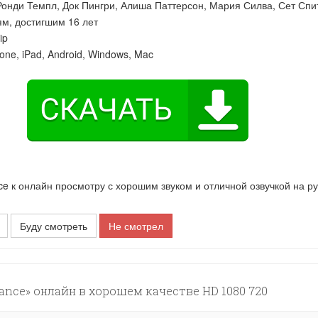
Ронди Темпл
,
Док Пингри
,
Алиша Паттерсон
,
Мария Силва
,
Сет Спи
м, достигшим 16 лет
ip
one, iPad, Android, Windows, Mac
 к онлайн просмотру с хорошим звуком и отличной озвучкой на р
Буду смотреть
Не смотрел
nce» онлайн в хорошем качестве HD 1080 720