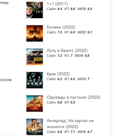
тлер
1+1 (2011)
Сайт:
8.4
КП:
8.8
IMDB:
8.5
Бэтмен (2022)
Сайт:
7.5
КП:
6.9
IMDB:
9.1
Лулу и Бриггс (2022)
Сайт:
7.2
КП:
7
IMDB:
6.8
Крик (2022)
усском
Сайт:
6.2
КП:
6.5
IMDB:
7
Однажды в пустыне (2022)
Сайт:
6.8
КП:
6.5
Анчартед: На картах не
значится (2022)
Сайт:
6.8
КП:
7.1
IMDB:
6.7