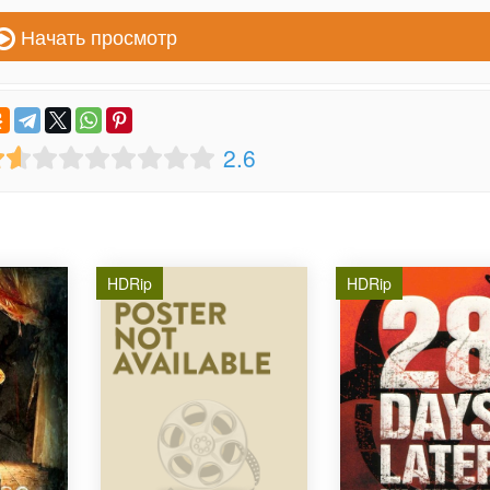
Начать просмотр
2.6
HDRip
HDRip