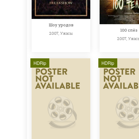
Шоу уродов
100 слёз
2007,
Ужасы
2007,
Ужас
HDRip
HDRip