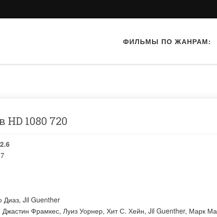
ФИЛЬМЫ ПО ЖАНРАМ:
 HD 1080 720
2.6
07
о Диаз
,
Jil Guenther
:
Джастин Фрамкес
,
Луиз Уорнер
,
Хит С. Хейн
,
Jil Guenther
,
Марк Ма