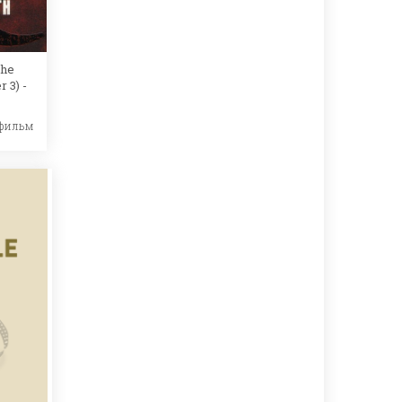
The
 3) -
фильм