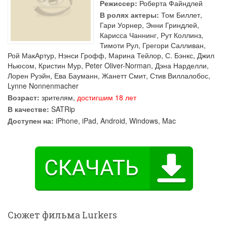
Режиссер:
Роберта Файндлей
В ролях актеры:
Том Биллет
,
Гари Уорнер
,
Энни Гриндлей
,
Карисса Чаннинг
,
Рут Коллинз
,
Тимоти Рул
,
Грегори Салливан
,
Рой МакАртур
,
Нэнси Грофф
,
Марина Тейлор
,
С. Бэнкс
,
Джил
Ньюсом
,
Кристин Мур
,
Peter Oliver-Norman
,
Дэна Нарделли
,
Лорен Руэйн
,
Ева Бауманн
,
Жанетт Смит
,
Стив Виллалобос
,
Lynne Nonnenmacher
Возраст:
зрителям,
достигшим 18 лет
В качестве:
SATRip
Доступен на:
iPhone, iPad, Android, Windows, Mac
Сюжет фильма Lurkers