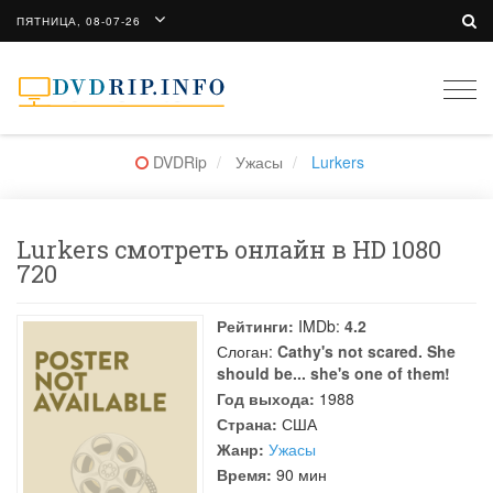
ПЯТНИЦА, 08-07-26
Togg
navi
DVDRip
Ужасы
Lurkers
Lurkers смотреть онлайн в HD 1080
720
Рейтинги:
IMDb:
4.2
Слоган:
Cathy's not scared. She
should be... she's one of them!
Год выхода:
1988
Страна:
США
Жанр:
Ужасы
Время:
90 мин