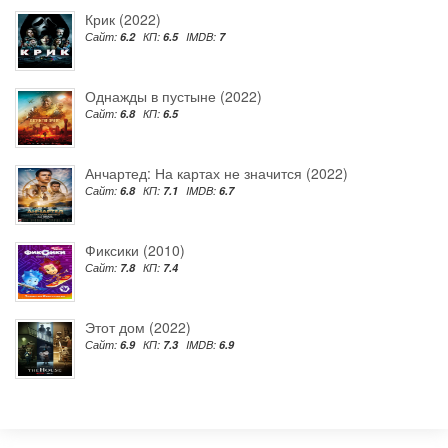
Крик (2022)
Сайт:
6.2
КП:
6.5
IMDB:
7
Однажды в пустыне (2022)
Сайт:
6.8
КП:
6.5
Анчартед: На картах не значится (2022)
Сайт:
6.8
КП:
7.1
IMDB:
6.7
Фиксики (2010)
Сайт:
7.8
КП:
7.4
Этот дом (2022)
Сайт:
6.9
КП:
7.3
IMDB:
6.9