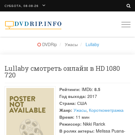
СУББОТА, 08-08-26
Togg
navi
DVDRip
Ужасы
Lullaby
Lullaby смотреть онлайн в HD 1080
720
Рейтинги:
IMDb:
8.5
Год выхода:
2017
Страна:
США
Жанр:
Ужасы
,
Короткометражка
Время:
11 мин
Режиссер:
Nikki Rarick
В ролях актеры:
Melissa Puana-