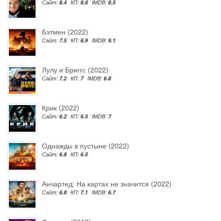
Сайт:
8.4
КП:
8.8
IMDB:
8.5
Бэтмен (2022)
Сайт:
7.5
КП:
6.9
IMDB:
9.1
Лулу и Бриггс (2022)
Сайт:
7.2
КП:
7
IMDB:
6.8
Крик (2022)
Сайт:
6.2
КП:
6.5
IMDB:
7
Однажды в пустыне (2022)
Сайт:
6.8
КП:
6.5
Анчартед: На картах не значится (2022)
Сайт:
6.8
КП:
7.1
IMDB:
6.7