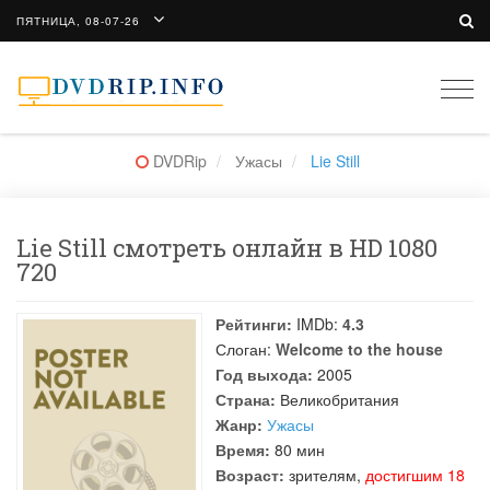
ПЯТНИЦА, 08-07-26
Togg
navi
DVDRip
Ужасы
Lie Still
Lie Still смотреть онлайн в HD 1080
720
Рейтинги:
IMDb:
4.3
Слоган:
Welcome to the house
Год выхода:
2005
Страна:
Великобритания
Жанр:
Ужасы
Время:
80 мин
Возраст:
зрителям,
достигшим 18