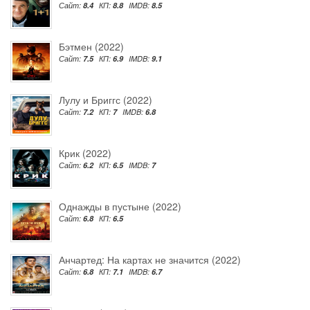
Сайт:
8.4
КП:
8.8
IMDB:
8.5
Бэтмен (2022)
Сайт:
7.5
КП:
6.9
IMDB:
9.1
Лулу и Бриггс (2022)
Сайт:
7.2
КП:
7
IMDB:
6.8
Крик (2022)
Сайт:
6.2
КП:
6.5
IMDB:
7
Однажды в пустыне (2022)
Сайт:
6.8
КП:
6.5
Анчартед: На картах не значится (2022)
Сайт:
6.8
КП:
7.1
IMDB:
6.7