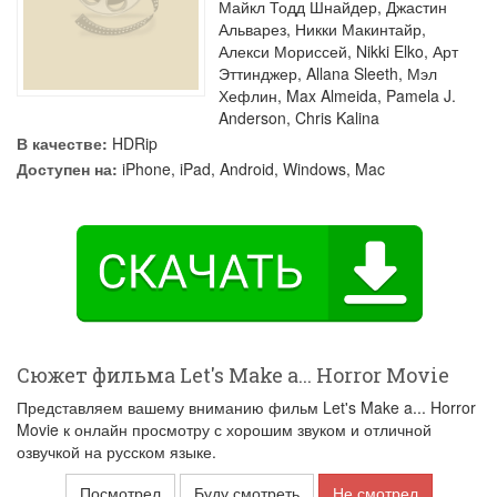
Майкл Тодд Шнайдер
,
Джастин
Альварез
,
Никки Макинтайр
,
Алекси Мориссей
,
Nikki Elko
,
Арт
Эттинджер
,
Allana Sleeth
,
Мэл
Хефлин
,
Max Almeida
,
Pamela J.
Anderson
,
Chris Kalina
В качестве:
HDRip
Доступен на:
iPhone, iPad, Android, Windows, Mac
Сюжет фильма Let's Make a... Horror Movie
Представляем вашему вниманию фильм Let's Make a... Horror
Movie к онлайн просмотру с хорошим звуком и отличной
озвучкой на русском языке.
Посмотрел
Буду смотреть
Не смотрел