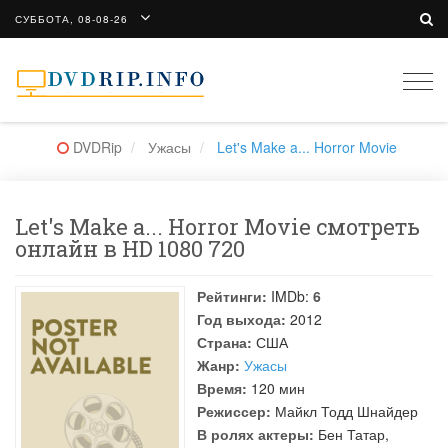
СУББОТА, 08-08-26
Togg
navi
DVDRip
Ужасы
Let's Make a... Horror Movie
Let's Make a... Horror Movie смотреть
онлайн в HD 1080 720
Рейтинги:
IMDb:
6
Год выхода:
2012
Страна:
США
Жанр:
Ужасы
Время:
120 мин
Режиссер:
Майкл Тодд Шнайдер
В ролях актеры:
Бен Татар
,